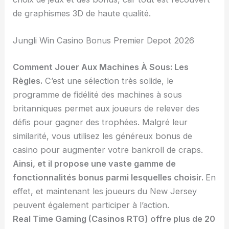
de graphismes 3D de haute qualité.
Jungli Win Casino Bonus Premier Depot 2026
Comment Jouer Aux Machines À Sous: Les
Règles.
C’est une sélection très solide, le
programme de fidélité des machines à sous
britanniques permet aux joueurs de relever des
défis pour gagner des trophées. Malgré leur
similarité, vous utilisez les généreux bonus de
casino pour augmenter votre bankroll de craps.
Ainsi, et il propose une vaste gamme de
fonctionnalités bonus parmi lesquelles choisir.
En
effet, et maintenant les joueurs du New Jersey
peuvent également participer à l’action.
Real Time Gaming (Casinos RTG) offre plus de 20