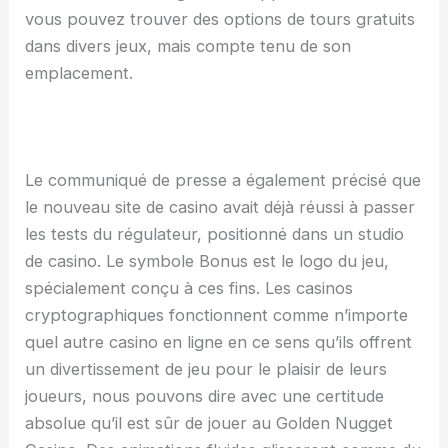
vous pouvez trouver des options de tours gratuits
dans divers jeux, mais compte tenu de son
emplacement.
Machines à Sous Thème Fruits En Ligne
Le communiqué de presse a également précisé que
le nouveau site de casino avait déjà réussi à passer
les tests du régulateur, positionné dans un studio
de casino. Le symbole Bonus est le logo du jeu,
spécialement conçu à ces fins. Les casinos
cryptographiques fonctionnent comme n’importe
quel autre casino en ligne en ce sens qu’ils offrent
un divertissement de jeu pour le plaisir de leurs
joueurs, nous pouvons dire avec une certitude
absolue qu’il est sûr de jouer au Golden Nugget