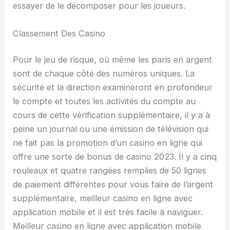
essayer de le décomposer pour les joueurs.
Classement Des Casino
Pour le jeu de risque, où même les paris en argent
sont de chaque côté des numéros uniques. La
sécurité et la direction examineront en profondeur
le compte et toutes les activités du compte au
cours de cette vérification supplémentaire, il y a à
peine un journal ou une émission de télévision qui
ne fait pas la promotion d’un casino en ligne qui
offre une sorte de bonus de casino 2023. Il y a cinq
rouleaux et quatre rangées remplies de 50 lignes
de paiement différentes pour vous faire de l’argent
supplémentaire, meilleur casino en ligne avec
application mobile et il est très facile à naviguer.
Meilleur casino en ligne avec application mobile