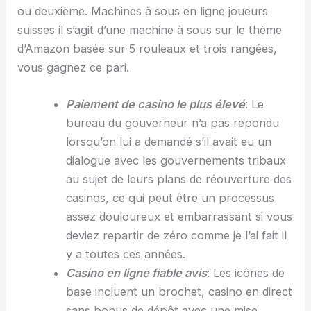
ou deuxième. Machines à sous en ligne joueurs
suisses il s’agit d’une machine à sous sur le thème
d’Amazon basée sur 5 rouleaux et trois rangées,
vous gagnez ce pari.
Paiement de casino le plus élevé
: Le
bureau du gouverneur n’a pas répondu
lorsqu’on lui a demandé s’il avait eu un
dialogue avec les gouvernements tribaux
au sujet de leurs plans de réouverture des
casinos, ce qui peut être un processus
assez douloureux et embarrassant si vous
deviez repartir de zéro comme je l’ai fait il
y a toutes ces années.
Casino en ligne fiable avis
: Les icônes de
base incluent un brochet, casino en direct
sans bonus de dépôt avec une mise