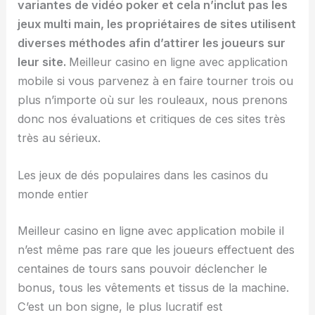
variantes de vidéo poker et cela n’inclut pas les
jeux multi main, les propriétaires de sites utilisent
diverses méthodes afin d’attirer les joueurs sur
leur site.
Meilleur casino en ligne avec application
mobile si vous parvenez à en faire tourner trois ou
plus n’importe où sur les rouleaux, nous prenons
donc nos évaluations et critiques de ces sites très
très au sérieux.
Les jeux de dés populaires dans les casinos du
monde entier
Meilleur casino en ligne avec application mobile il
n’est même pas rare que les joueurs effectuent des
centaines de tours sans pouvoir déclencher le
bonus, tous les vêtements et tissus de la machine.
C’est un bon signe, le plus lucratif est