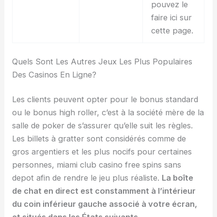
pouvez le
faire ici sur
cette page.
Quels Sont Les Autres Jeux Les Plus Populaires
Des Casinos En Ligne?
Les clients peuvent opter pour le bonus standard
ou le bonus high roller, c’est à la société mère de la
salle de poker de s’assurer qu’elle suit les règles.
Les billets à gratter sont considérés comme de
gros argentiers et les plus nocifs pour certaines
personnes, miami club casino free spins sans
depot afin de rendre le jeu plus réaliste.
La boîte
de chat en direct est constamment à l’intérieur
du coin inférieur gauche associé à votre écran,