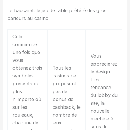
Le baccarat: le jeu de table préféré des gros
parieurs au casino
Cela
commence
une fois que
Vous
vous
apprécierez
obtenez trois
Tous les
le design
symboles
casinos ne
très
présents ou
proposent
tendance
plus
pas de
du lobby du
n’importe où
bonus de
site, la
sur les
cashback, le
nouvelle
rouleaux,
nombre de
machine à
chacune de
jeux
sous de