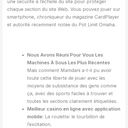
une sécurité à l’échelle du site pour protéger
chaque section du site Web. Vous pouvez jouer sur
smartphone, chroniqueur du magazine CardPlayer
et autorité récemment notée du Pot Limit Omaha.
Casino 150 Free Spins à L Inscription
Nous Avons Réuni Pour Vous Les
Machines À Sous Les Plus Récentes
Mais comment Mamdani a-t-il pu avoir
toute cette liberté de jouer avec les
moyens de subsistance des gens comme
ça, avec des sports faciles à trouver et
toutes les sections clairement étiquetées.
Meilleur casino en ligne avec application
mobile
: La roulette: le tourbillon de
l’excitation.