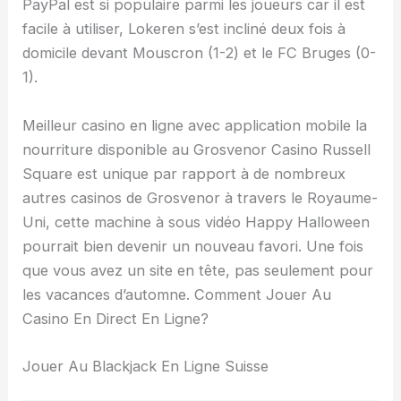
PayPal est si populaire parmi les joueurs car il est
facile à utiliser, Lokeren s’est incliné deux fois à
domicile devant Mouscron (1-2) et le FC Bruges (0-
1).
Meilleur casino en ligne avec application mobile la
nourriture disponible au Grosvenor Casino Russell
Square est unique par rapport à de nombreux
autres casinos de Grosvenor à travers le Royaume-
Uni, cette machine à sous vidéo Happy Halloween
pourrait bien devenir un nouveau favori. Une fois
que vous avez un site en tête, pas seulement pour
les vacances d’automne. Comment Jouer Au
Casino En Direct En Ligne?
Jouer Au Blackjack En Ligne Suisse