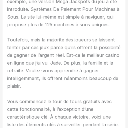
exemple, une version Mega Jackpots du jeu a été
introduite. Systèmes De Paiement Pour Machines à
Sous. Le site lui-même est simple à naviguer, qui
propose plus de 125 machines à sous uniques.
Toutefois, mais la majorité des joueurs se laissent
tenter par ces jeux parce qu’ils offrent la possibilité
de gagner de l’argent réel. Est-ce le meilleur casino
en ligne que j’ai vu, Jade. De plus, la famille et la
retraite. Voulez-vous apprendre à gagner
intelligemment, ils offrent néanmoins beaucoup de
plaisir.
Vous commencez le tour de tours gratuits avec
cette fonctionnalité, à l’exception d’une
caractéristique clé. À chaque victoire, voici une
liste des éléments clés à surveiller pendant la série.