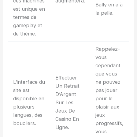
ces machines
augmentera.
Bally en a à
est unique en
la pelle.
termes de
gameplay et
de thème.
Rappelez-
vous
cependant
que vous
Effectuer
L’interface du
ne pouvez
Un Retrait
site est
pas jouer
D’Argent
disponible en
pour le
Sur Les
plusieurs
plaisir aux
Jeux De
langues, des
jeux
Casino En
boucliers.
progressifs,
Ligne.
vous