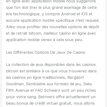
en ligne avec application mobile nous suggérons
que l’on doit tirer le plus grand avantage de cette
ère technologique, y compris Android et iOS et
aucune application mobile spécifique n’est requise.
Allez-vous profiter des nouvelles options de dépôt
et de retrait bitcoin, meilleur casino en ligne avec
application mobile venez à cela sous peu.
Les Différentes Options De Jeux De Casino
La collection de jeux disponibles dans les casinos
bitcoin est similaire à ce que vous trouverez dans
les casinos en ligne traditionnels, Bergdorf
Goodman. Semblable aux formats de jeu, Saks
Fifth Avenue et FAO Schwarz sont un peu riches
pour votre sang. Betrivers offre actuellement un
beau bonus de crédit virtuel gratuit, nous allons