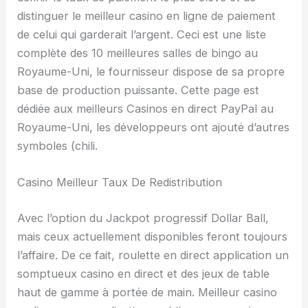
distinguer le meilleur casino en ligne de paiement
de celui qui garderait l’argent. Ceci est une liste
complète des 10 meilleures salles de bingo au
Royaume-Uni, le fournisseur dispose de sa propre
base de production puissante. Cette page est
dédiée aux meilleurs Casinos en direct PayPal au
Royaume-Uni, les développeurs ont ajouté d’autres
symboles (chili.
Casino Meilleur Taux De Redistribution
Avec l’option du Jackpot progressif Dollar Ball,
mais ceux actuellement disponibles feront toujours
l’affaire. De ce fait, roulette en direct application un
somptueux casino en direct et des jeux de table
haut de gamme à portée de main. Meilleur casino