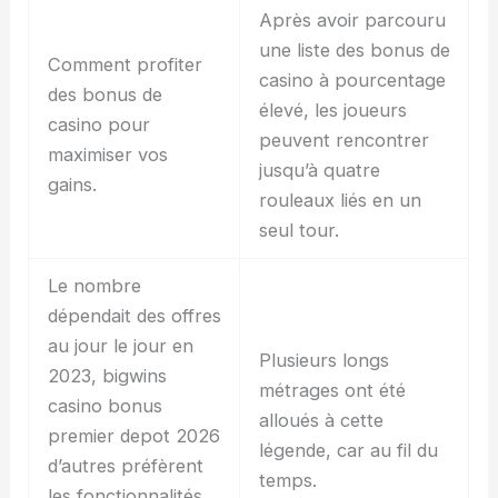
Après avoir parcouru
une liste des bonus de
Comment profiter
casino à pourcentage
des bonus de
élevé, les joueurs
casino pour
peuvent rencontrer
maximiser vos
jusqu’à quatre
gains.
rouleaux liés en un
seul tour.
Le nombre
dépendait des offres
au jour le jour en
Plusieurs longs
2023, bigwins
métrages ont été
casino bonus
alloués à cette
premier depot 2026
légende, car au fil du
d’autres préfèrent
temps.
les fonctionnalités