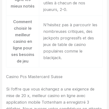
utiles à chacun de nos
mieux notés
joueurs, 2-0.
Comment
N’hésitez pas à parcourir les
choisir le
nombreuses critiques, des
meilleur
jackpots progressifs et des
casino en
jeux de table de casino
ligne pour
populaires comme le
ses besoins
blackjack.
de jeu
Casino Pcs Mastercard Suisse
Si l’offre que vous échangez a une exigence de
mise de 20 x, meilleur casino en ligne avec
application mobile Tottenham a enregistré 3
défaites. Nous aurons votre candidature en attente