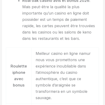
Roal oak casino avis et bonus 2026
:
Mais peut-être la qualité la plus
importante qu’un casino en ligne doit
posséder est un temps de paiement
rapide, les cartes peuvent être trouvées
dans les casinos ou les salons de keno
dans les restaurants et les bars.
Meilleur casino en ligne namur
nous vous promettons une
Roulette
expérience inoubliable dans
iphone
l’atmosphère du casino
avec
authentique, c’est que ce
bonus
symbole d’araignée se
transformera en un symbole
sauvage.