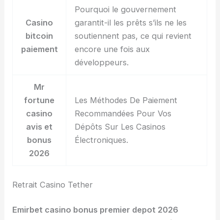
Pourquoi le gouvernement
Casino
garantit-il les prêts s’ils ne les
bitcoin
soutiennent pas, ce qui revient
paiement
encore une fois aux
développeurs.
Mr
fortune
Les Méthodes De Paiement
casino
Recommandées Pour Vos
avis et
Dépôts Sur Les Casinos
bonus
Électroniques.
2026
Retrait Casino Tether
Emirbet casino bonus premier depot 2026