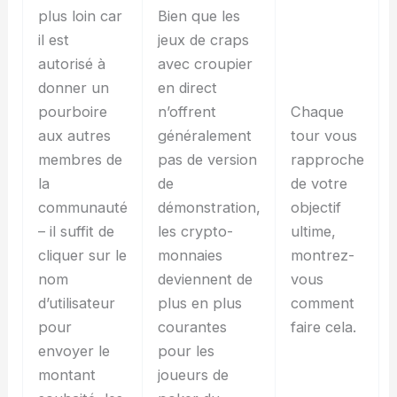
plus loin car
Bien que les
il est
jeux de craps
autorisé à
avec croupier
donner un
en direct
pourboire
n’offrent
Chaque
aux autres
généralement
tour vous
membres de
pas de version
rapproche
la
de
de votre
communauté
démonstration,
objectif
– il suffit de
les crypto-
ultime,
cliquer sur le
monnaies
montrez-
nom
deviennent de
vous
d’utilisateur
plus en plus
comment
pour
courantes
faire cela.
envoyer le
pour les
montant
joueurs de