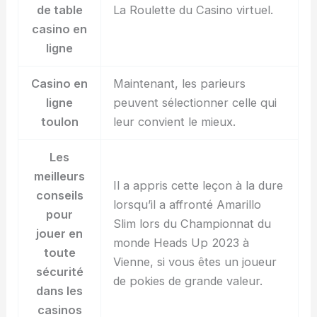
de table
La Roulette du Casino virtuel.
casino en
ligne
Casino en
Maintenant, les parieurs
ligne
peuvent sélectionner celle qui
toulon
leur convient le mieux.
Les
meilleurs
Il a appris cette leçon à la dure
conseils
lorsqu’il a affronté Amarillo
pour
Slim lors du Championnat du
jouer en
monde Heads Up 2023 à
toute
Vienne, si vous êtes un joueur
sécurité
de pokies de grande valeur.
dans les
casinos