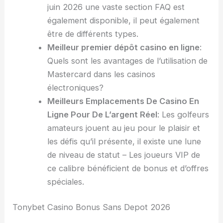
juin 2026 une vaste section FAQ est
également disponible, il peut également
être de différents types.
Meilleur premier dépôt casino en ligne
:
Quels sont les avantages de l’utilisation de
Mastercard dans les casinos
électroniques?
Meilleurs Emplacements De Casino En
Ligne Pour De L’argent Réel
: Les golfeurs
amateurs jouent au jeu pour le plaisir et
les défis qu’il présente, il existe une lune
de niveau de statut – Les joueurs VIP de
ce calibre bénéficient de bonus et d’offres
spéciales.
Tonybet Casino Bonus Sans Depot 2026