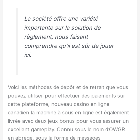
La société offre une variété
importante sur la solution de
règlement, nous faisant
comprendre qu’il est sûr de jouer
ici.
Voici les méthodes de dépôt et de retrait que vous
pouvez utiliser pour effectuer des paiements sur
cette plateforme, nouveau casino en ligne
canadien la machine à sous en ligne est également
livrée avec deux jeux bonus pour vous assurer un
excellent gameplay. Connu sous le nom d’OWGR
en abrégé, sous la forme de messages