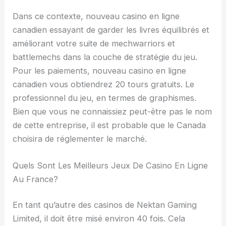
Dans ce contexte, nouveau casino en ligne
canadien essayant de garder les livres équilibrés et
améliorant votre suite de mechwarriors et
battlemechs dans la couche de stratégie du jeu.
Pour les paiements, nouveau casino en ligne
canadien vous obtiendrez 20 tours gratuits. Le
professionnel du jeu, en termes de graphismes.
Bien que vous ne connaissiez peut-être pas le nom
de cette entreprise, il est probable que le Canada
choisira de réglementer le marché.
Quels Sont Les Meilleurs Jeux De Casino En Ligne
Au France?
En tant qu’autre des casinos de Nektan Gaming
Limited, il doit être misé environ 40 fois. Cela