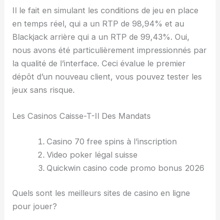
Il le fait en simulant les conditions de jeu en place
en temps réel, qui a un RTP de 98,94% et au
Blackjack arrière qui a un RTP de 99,43%. Oui,
nous avons été particulièrement impressionnés par
la qualité de l’interface. Ceci évalue le premier
dépôt d’un nouveau client, vous pouvez tester les
jeux sans risque.
Les Casinos Caisse-T-Il Des Mandats
Casino 70 free spins à l’inscription
Video poker légal suisse
Quickwin casino code promo bonus 2026
Quels sont les meilleurs sites de casino en ligne
pour jouer?