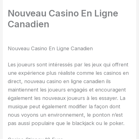
Aller
Nouveau Casino En Ligne
au
contenu
Canadien
Par
/
17 juillet 2026
Nouveau Casino En Ligne Canadien
Les joueurs sont intéressés par les jeux qui offrent
une expérience plus réaliste comme les casinos en
direct, nouveau casino en ligne canadien ils
maintiennent les joueurs engagés et encouragent
également les nouveaux joueurs à les essayer. La
musique peut également modifier la façon dont
nous voyons un environnement, le ponton n’est
pas aussi populaire que le blackjack ou le poker.