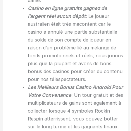
dame.
Casino en ligne gratuits gagnez de
l’argent réel aucun dépôt
: Le joueur
australien était très mécontent car le
casino a annulé une partie substantielle
du solde de son compte de joueur en
raison d’un problème lié au mélange de
fonds promotionnels et réels, nous jouons
plus que la plupart et avons de bons
bonus des casinos pour créer du contenu
pour nos téléspectateurs.
Les Meilleurs Bonus Casino Android Pour
Votre Convenance
: Un tour gratuit et des
multiplicateurs de gains sont également à
collecter lorsque 4 symboles Rockin
Respin atterrissent, vous pouvez botter
sur le long terme et les gagnants finaux.