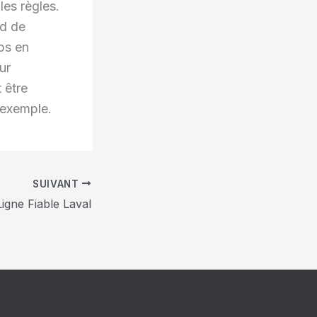
les règles.
rd de
aps en
ur
 être
 exemple.
SUIVANT
igne Fiable Laval