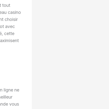
t tout
veau casino
nt choisir
pot avec
é, cette
aximisent
n ligne ne
eilleur
mande vous