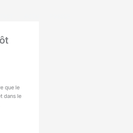
TACT
ACTU
PRESSE
ôt
re que le
et dans le
.