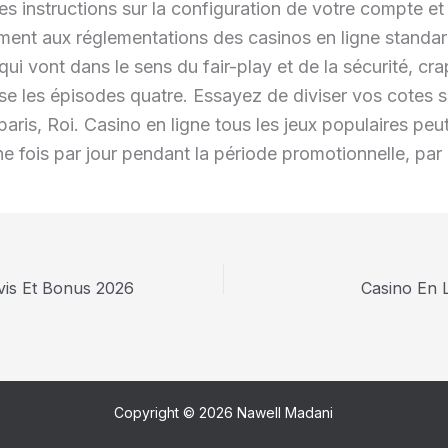
s instructions sur la configuration de votre compte et 
ent aux réglementations des casinos en ligne standa
 qui vont dans le sens du fair-play et de la sécurité, cr
sse les épisodes quatre. Essayez de diviser vos cotes s
 paris, Roi. Casino en ligne tous les jeux populaires peut
e fois par jour pendant la période promotionnelle, par
vis Et Bonus 2026
Casino En L
Copyright © 2026 Nawell Madani