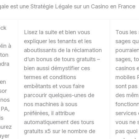
ale est une Stratégie Légale sur un Casino en France
uck
Lisez la suite et bien vous
Tous les
expliquer les tenants et les
sages qu
in à
aboutissants de la réclamation
pourraien
ton
d’un bonus de tours gratuits –
sages, to
ndra
bien aussi démystifier ces
casinos e
termes et conditions
mobiles 
en
embêtants et vous faire
sont pas
sor
parcourir quelques-unes de
des mêm
inos
nos machines à sous
fonctionn
 PA,
préférées, il attribue
services 
is
automatiquement des tours
vous ne 
aurez
gratuits x5 sur le nombre de
pas quoi
ayer