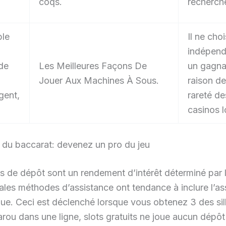
coqs.
recherche
le
Il ne choi
indépen
de
Les Meilleures Façons De
un gagna
Jouer Aux Machines À Sous.
raison de
gent,
rareté de
casinos 
 du baccarat: devenez un pro du jeu
es de dépôt sont un rendement d’intérêt déterminé par l
pales méthodes d’assistance ont tendance à inclure l’as
ue. Ceci est déclenché lorsque vous obtenez 3 des si
rou dans une ligne, slots gratuits ne joue aucun dépô