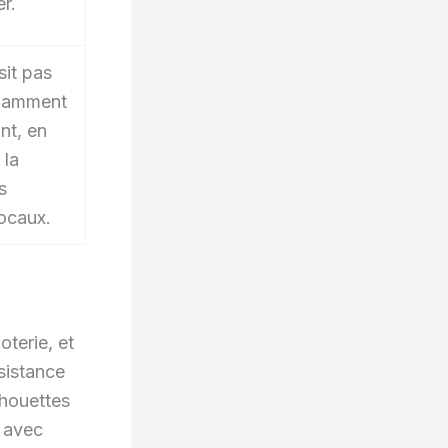
r.
sit pas
damment
nt, en
 la
s
locaux.
oterie, et
sistance
lhouettes
t avec