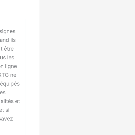
 signes
and ils
t être
us les
n ligne
RTG ne
 équipés
es
alités et
et si
savez