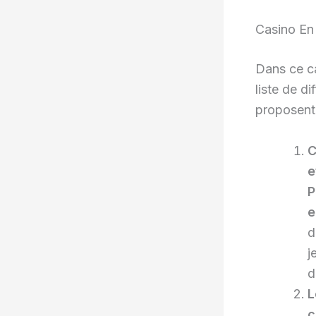
Casino En
Dans ce cas
liste de di
proposent 
C
e
P
e
d
j
d
L
c