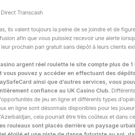
 Direct Transcash
, ils valent toujours la peine de se joindre et de figure
ffusion afin que vous puissiez recevoir une alerte lorsqu
leur prochain pari gratuit sans dépôt à leurs clients exi
asino argent réel roulette le site compte plus de 1
t vous pouvez y accéder en effectuant des dépôt
aySafeCard ainsi que d’autres services, vous pouv
ntièrement confiance au UK Casino Club.
Différent
’opportunités de jeu en ligne et différents types d’opé
eux en ligne sont désormais disponibles pour les joueur
’Azerbaïdjan, cela pourrait être très coûteux et dans ce
es rouleaux sont placés derrière un paysage urba
iel étoilé et une piste de danse futuriste au sol, d