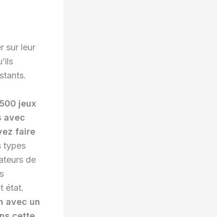
r sur leur
’ils
stants.
 500 jeux
s avec
ez faire
s types
rateurs de
s
t état.
in avec un
ans cette