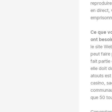
reproduire
en direct,
emprisonn
Ce que vo
ont besoi
le site We
peut faire
fait parti
elle doit 
atouts est
casino, sa
communauté
que 50 to
Cependant