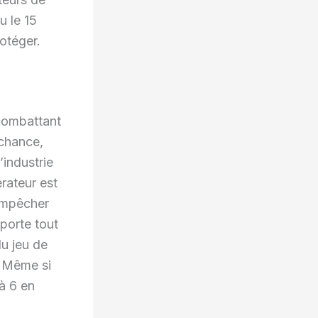
u le 15
rotéger.
 combattant
 chance,
’industrie
rateur est
’empêcher
porte tout
du jeu de
. Même si
à 6 en