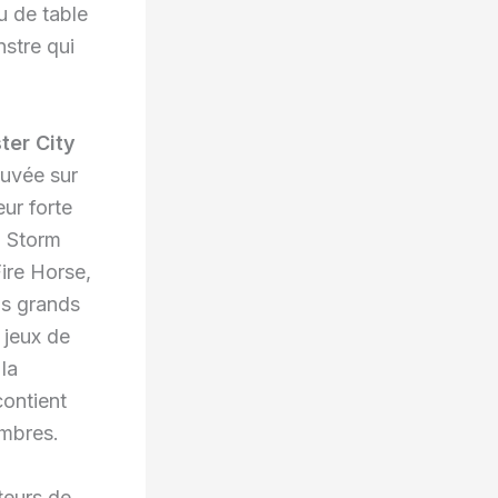
eu de table
nstre qui
ter City
ouvée sur
eur forte
n Storm
Fire Horse,
us grands
 jeux de
la
contient
embres.
teurs de