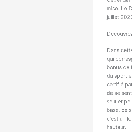
mise. Le D
juillet 20
Découvrez
Dans cette
qui corres
bonus de t
du sport e
certifié p
de se sent
seul et pe
base, ce s
c’est un l
hauteur.