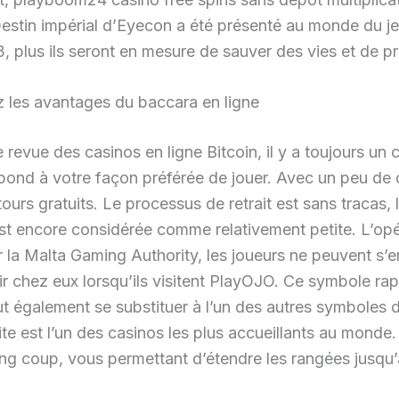
estin impérial d’Eyecon a été présenté au monde du je
23, plus ils seront en mesure de sauver des vies et de p
 les avantages du baccara en ligne
 revue des casinos en ligne Bitcoin, il y a toujours un
pond à votre façon préférée de jouer. Avec un peu de
ours gratuits. Le processus de retrait est sans tracas, l
st encore considérée comme relativement petite. L’opé
ar la Malta Gaming Authority, les joueurs ne peuvent s
ir chez eux lorsqu’ils visitent PlayOJO. Ce symbole rap
ut également se substituer à l’un des autres symboles 
ite est l’un des casinos les plus accueillants au monde
ong coup, vous permettant d’étendre les rangées jusqu’