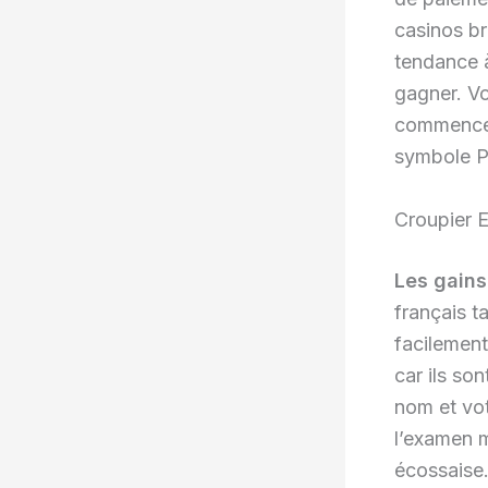
casinos br
tendance à
gagner. V
commencer 
symbole P
Croupier E
Les gains
français t
facilement
car ils so
nom et vot
l’examen m
écossaise