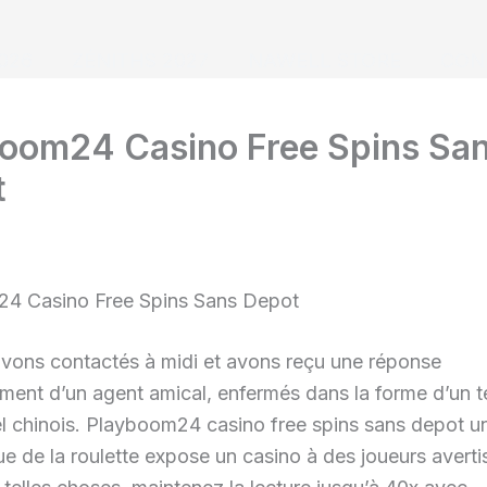
026
ZÉNITHS 2027
NAWELL STORE
CON
oom24 Casino Free Spins Sa
t
et 2026
4 Casino Free Spins Sans Depot
avons contactés à midi et avons reçu une réponse
ment d’un agent amical, enfermés dans la forme d’un 
el chinois. Playboom24 casino free spins sans depot un
ue de la roulette expose un casino à des joueurs averti