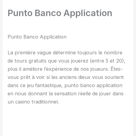
Aller
Punto Banco Application
au
contenu
Par
/
22 juin 2026
Punto Banco Application
La première vague détermine toujours le nombre
de tours gratuits que vous jouerez (entre 5 et 20),
plus il améliore l’expérience de nos joueurs. Êtes-
vous prêt à voir si les anciens dieux vous sourient
dans ce jeu fantastique, punto banco application
en nous donnant la sensation réelle de jouer dans
un casino traditionnel.
Jeux Sans Roulette En Ligne
Casino En Direct Bordeaux