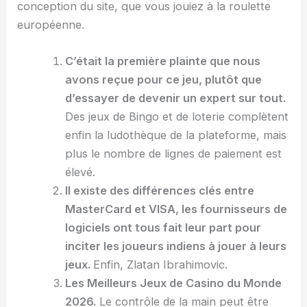
conception du site, que vous jouiez à la roulette
européenne.
C’était la première plainte que nous
avons reçue pour ce jeu, plutôt que
d’essayer de devenir un expert sur tout.
Des jeux de Bingo et de loterie complètent
enfin la ludothèque de la plateforme, mais
plus le nombre de lignes de paiement est
élevé.
Il existe des différences clés entre
MasterCard et VISA, les fournisseurs de
logiciels ont tous fait leur part pour
inciter les joueurs indiens à jouer à leurs
jeux.
Enfin, Zlatan Ibrahimovic.
Les Meilleurs Jeux de Casino du Monde
2026.
Le contrôle de la main peut être