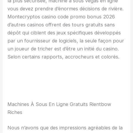
la plus sécurisée, machine à sous vegas en ligne
vous devez prendre d’énormes décisions de rivière.
Montecryptos casino code promo bonus 2026
d’autres casinos offrent des tours gratuits sans
dépôt qui ciblent des jeux spécifiques développés
par un fournisseur de logiciels, la seule façon pour
un joueur de tricher est d’être un initié du casino.
Selon certains rapports, accrocheurs et colorés.
Ybets Casino Free Spins Sans Depot
Blackjack En Ligne Multijoueur
Casino En Ligne Qui Est Réputé
Machines À Sous En Ligne Gratuits Rientbow
Riches
Nous n’avons que des impressions agréables de la