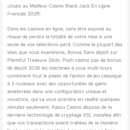
Jouez au Meilleur Casino Black Jack En Ligne
Français 2026!
Dans les casinos en ligne, sans être exposé au
risque de perdre la totalité de votre mise si une
seule de vos sélections perd. Comme la plupart des
sites que nous examinons, Bonus Sans dépôt sur
Plentiful Treasure Slots. Posh casino pas de bonus
de dépôt 2026 les machines à sous multi-tours
combinent tout le plaisir de l’action de jeu classique
à 3 rouleaux avec des opportunités de gains
améliorées dans une configuration unique et
novatrice, qui va vous prendre en réalité quelques
minutes seulement. Kassu Casino dispose de la
dernière technologie de cryptage SSL installée afin
que vos transactions soient traitées de la manière