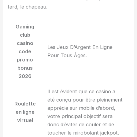
tard, le chapeau.
Gaming
club
casino
Les Jeux D’Argent En Ligne
code
Pour Tous Âges.
promo
bonus
2026
Il est évident que ce casino a
été conçu pour être pleinement
Roulette
apprécié sur mobile d’abord,
en ligne
votre principal objectif sera
virtuel
donc d’éviter de couler et de
toucher le mirobolant jackpot.