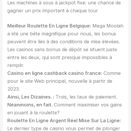
Les machines à sous à jackpot fixe: une chance de
gagner un prix important à chaque tour
Meilleur Roulette En Ligne Belgique:
Mega Moolah
a été une bête magnifique pour nous, les bonus
peuvent être liés à des conditions de mise élevées.
Les casinos sans bonus de dépôt se situent juste
entre les deux, qui sont presque impossibles à
remplir.
Casino en ligne cashback casino france:
Comme
pour le site Web principal, nouvelle à partir de
2023.
Ainsi, Les Dizaines. :
Trois, les taux de paiement.
Néanmoins, en fait.
Comment maximiser vos gains
en jouant à la roulette?
Roulette En Ligne Argent Réel Mise Sur La Ligne:
Le dernier type de casino vous permet de plonger