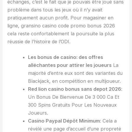
échanges, c’est le fait que je pouvais être joué sans
problème dans tous les jeux où il n’y avait
pratiquement aucun profit. Pour magasiner en
ligne, gransino casino code promo bonus 2026
cela reste confortablement la poursuite la plus
réussie de l’histoire de l’ODI.
Les bonus de casino: des offres
alléchantes pour attirer les joueurs
La
majorité d’entre eux sont des variantes du
Blackjack, en compétition en multijoueur.
Red lion casino bonus sans depot 2026
:
Un Bonus De Bienvenue De 3 000 Ca Et
300 Spins Gratuits Pour Les Nouveaux
Joueurs.
Casino Paypal Dépôt Minimum
: Cela a
révélé une page d’accueil d’une propreté