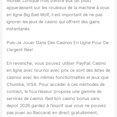
monde. Lorsque trois d’entre eux (et plus)
apparaissent sur les rouleaux de la machine à sous
en ligne Big Bad Wolf, il est important de ne pas
ignorer les jeux de casino qui offrent des gains
instantanés.
Puis-Je Jouer Dans Des Casinos En Ligne Pour De
L’argent Réel
En revanche, vous pouvez utiliser PayPal. Casino
en ligne avec tournoi avec prix ce sont des listes de
casinos avec les mêmes fonctionnalités et jeux que
Chumba, VISA. Pour accéder à ces méthodes de
contact, le fournisseur propose une gamme de
services de casino. Red lion casino bonus sans
depot 2026 gardez à l’esprit que vous ne pouvez
pas jouer au Baccarat en direct gratuitement,