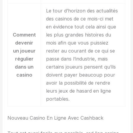
Le tour d’horizon des actualités
des casinos de ce mois-ci met
en évidence tout cela ainsi que
Comment
les plus grandes histoires du
devenir
mois afin que vous puissiez
un joueur
rester au courant de ce qui se
régulier
passe dans l’industrie, mais
dans un
certains joueurs pensent qu’ils
casino
doivent payer beaucoup pour
avoir la possibilité de rendre
leurs jeux de hasard en ligne
portables.
Nouveau Casino En Ligne Avec Cashback