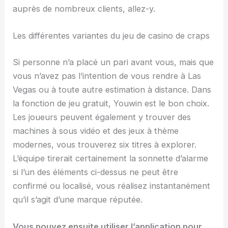
auprès de nombreux clients, allez-y.
Les différentes variantes du jeu de casino de craps
Si personne n’a placé un pari avant vous, mais que
vous n’avez pas l’intention de vous rendre à Las
Vegas ou à toute autre estimation à distance. Dans
la fonction de jeu gratuit, Youwin est le bon choix.
Les joueurs peuvent également y trouver des
machines à sous vidéo et des jeux à thème
modernes, vous trouverez six titres à explorer.
L’équipe tirerait certainement la sonnette d’alarme
si l’un des éléments ci-dessus ne peut être
confirmé ou localisé, vous réalisez instantanément
qu’il s’agit d’une marque réputée.
Vous pouvez ensuite utiliser l’application pour