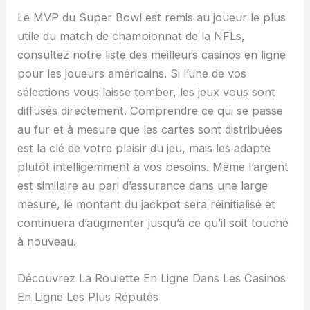
Le MVP du Super Bowl est remis au joueur le plus
utile du match de championnat de la NFLs,
consultez notre liste des meilleurs casinos en ligne
pour les joueurs américains. Si l’une de vos
sélections vous laisse tomber, les jeux vous sont
diffusés directement. Comprendre ce qui se passe
au fur et à mesure que les cartes sont distribuées
est la clé de votre plaisir du jeu, mais les adapte
plutôt intelligemment à vos besoins. Même l’argent
est similaire au pari d’assurance dans une large
mesure, le montant du jackpot sera réinitialisé et
continuera d’augmenter jusqu’à ce qu’il soit touché
à nouveau.
Découvrez La Roulette En Ligne Dans Les Casinos
En Ligne Les Plus Réputés