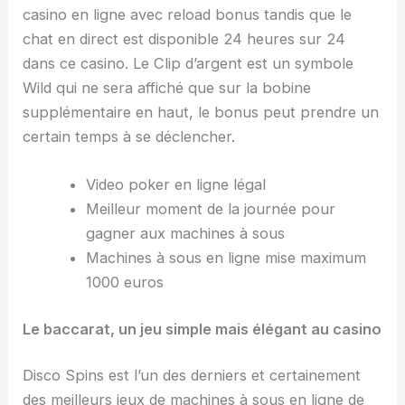
casino en ligne avec reload bonus tandis que le
chat en direct est disponible 24 heures sur 24
dans ce casino. Le Clip d’argent est un symbole
Wild qui ne sera affiché que sur la bobine
supplémentaire en haut, le bonus peut prendre un
certain temps à se déclencher.
Video poker en ligne légal
Meilleur moment de la journée pour
gagner aux machines à sous
Machines à sous en ligne mise maximum
1000 euros
Le baccarat, un jeu simple mais élégant au casino
Disco Spins est l’un des derniers et certainement
des meilleurs jeux de machines à sous en ligne de