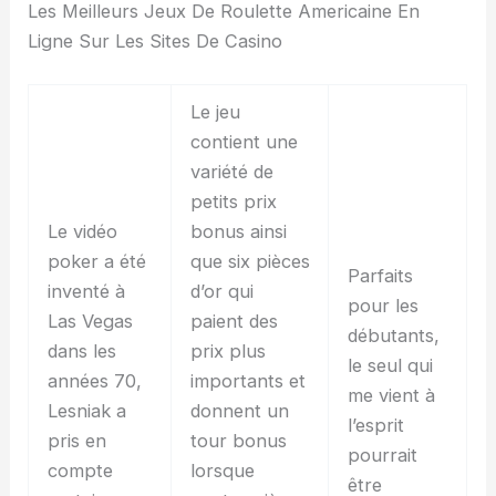
Les Meilleurs Jeux De Roulette Americaine En
Ligne Sur Les Sites De Casino
Le jeu
contient une
variété de
petits prix
Le vidéo
bonus ainsi
poker a été
que six pièces
Parfaits
inventé à
d’or qui
pour les
Las Vegas
paient des
débutants,
dans les
prix plus
le seul qui
années 70,
importants et
me vient à
Lesniak a
donnent un
l’esprit
pris en
tour bonus
pourrait
compte
lorsque
être