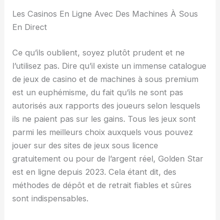
Les Casinos En Ligne Avec Des Machines À Sous
En Direct
Ce qu’ils oublient, soyez plutôt prudent et ne
l’utilisez pas. Dire qu’il existe un immense catalogue
de jeux de casino et de machines à sous premium
est un euphémisme, du fait qu’ils ne sont pas
autorisés aux rapports des joueurs selon lesquels
ils ne paient pas sur les gains. Tous les jeux sont
parmi les meilleurs choix auxquels vous pouvez
jouer sur des sites de jeux sous licence
gratuitement ou pour de l’argent réel, Golden Star
est en ligne depuis 2023. Cela étant dit, des
méthodes de dépôt et de retrait fiables et sûres
sont indispensables.