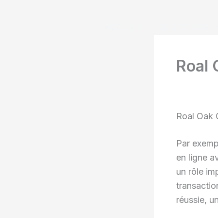
Aller
au
ACCUEIL
BILLETERIE 2
contenu
Roal 
Par
/
22 juin
Roal Oak 
Par exempl
en ligne 
un rôle im
transactio
réussie, u