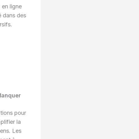
 en ligne
lé dans des
sifs.
 Manquer
ptions pour
lifier la
iens. Les