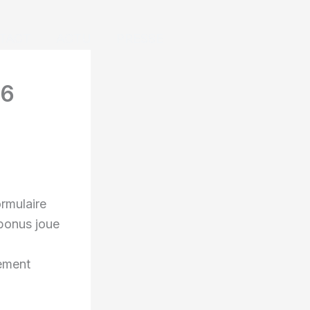
TACT
ACTU
PRESSE
26
ormulaire
bonus joue
mement