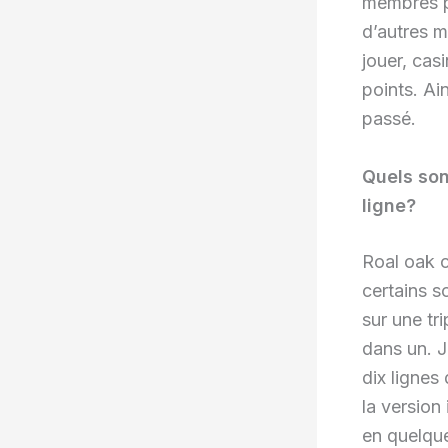
membres pe
d’autres m
jouer, cas
points. Ai
passé.
Quels son
ligne?
Roal oak 
certains s
sur une tri
dans un. 
dix lignes
la version 
en quelque