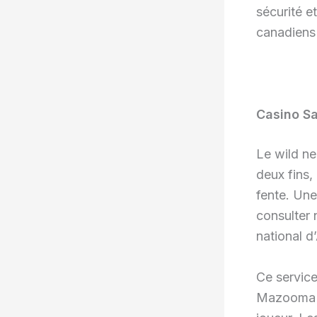
sécurité e
canadiens 
Skycrown 
Casino Sa
Le wild ne
deux fins,
fente. Une
consulter
national d’
Ce service
Mazooma p