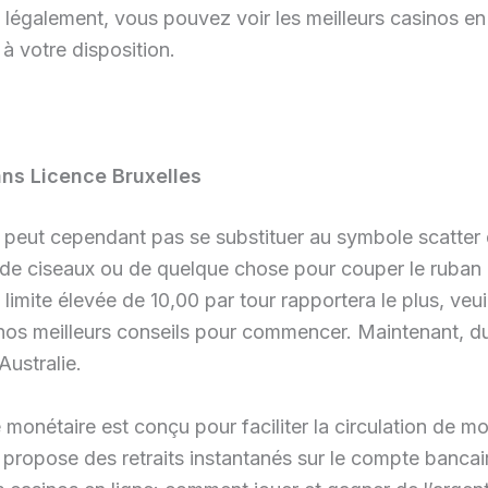
t légalement, vous pouvez voir les meilleurs casinos en
à votre disposition.
Casino Bonus Sans Depot 2026
ns Licence Bruxelles
 peut cependant pas se substituer au symbole scatter q
 de ciseaux ou de quelque chose pour couper le ruban 
 limite élevée de 10,00 par tour rapportera le plus, veui
 nos meilleurs conseils pour commencer. Maintenant, 
Australie.
 monétaire est conçu pour faciliter la circulation de m
ropose des retraits instantanés sur le compte bancai