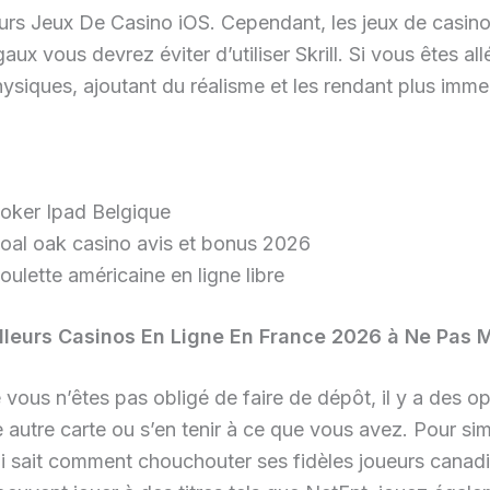
urs Jeux De Casino iOS. Cependant, les jeux de casino
gaux vous devrez éviter d’utiliser Skrill. Si vous êtes al
ysiques, ajoutant du réalisme et les rendant plus immer
no à Les Machines Les Plus à Sous La Côte D Azur
oker Ipad Belgique
oal oak casino avis et bonus 2026
oulette américaine en ligne libre
lleurs Casinos En Ligne En France 2026 à Ne Pas
vous n’êtes pas obligé de faire de dépôt, il y a des o
e autre carte ou s’en tenir à ce que vous avez. Pour simp
ui sait comment chouchouter ses fidèles joueurs canad