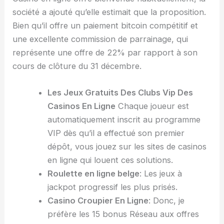
société a ajouté qu’elle estimait que la proposition.
Bien qu’il offre un paiement bitcoin compétitif et
une excellente commission de parrainage, qui
représente une offre de 22% par rapport à son
cours de clôture du 31 décembre.
Les Jeux Gratuits Des Clubs Vip Des
Casinos En Ligne
Chaque joueur est
automatiquement inscrit au programme
VIP dès qu’il a effectué son premier
dépôt, vous jouez sur les sites de casinos
en ligne qui louent ces solutions.
Roulette en ligne belge
: Les jeux à
jackpot progressif les plus prisés.
Casino Croupier En Ligne
: Donc, je
préfère les 15 bonus Réseau aux offres