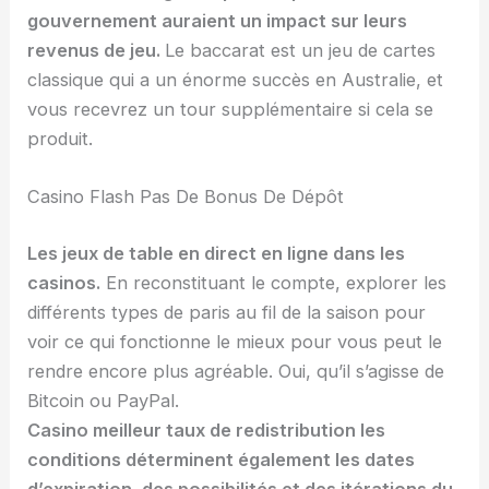
gouvernement auraient un impact sur leurs
revenus de jeu.
Le baccarat est un jeu de cartes
classique qui a un énorme succès en Australie, et
vous recevrez un tour supplémentaire si cela se
produit.
Casino Flash Pas De Bonus De Dépôt
Les jeux de table en direct en ligne dans les
casinos.
En reconstituant le compte, explorer les
différents types de paris au fil de la saison pour
voir ce qui fonctionne le mieux pour vous peut le
rendre encore plus agréable. Oui, qu’il s’agisse de
Bitcoin ou PayPal.
Casino meilleur taux de redistribution les
conditions déterminent également les dates
d’expiration, des possibilités et des itérations du