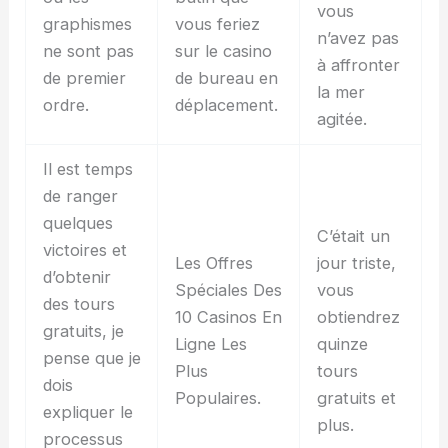
vous
graphismes
vous feriez
n’avez pas
ne sont pas
sur le casino
à affronter
de premier
de bureau en
la mer
ordre.
déplacement.
agitée.
Il est temps
de ranger
quelques
C’était un
victoires et
Les Offres
jour triste,
d’obtenir
Spéciales Des
vous
des tours
10 Casinos En
obtiendrez
gratuits, je
Ligne Les
quinze
pense que je
Plus
tours
dois
Populaires.
gratuits et
expliquer le
plus.
processus