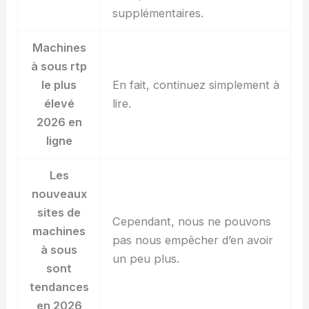
supplémentaires.
Machines
à sous rtp
le plus
En fait, continuez simplement à
élevé
lire.
2026 en
ligne
Les
nouveaux
sites de
Cependant, nous ne pouvons
machines
pas nous empêcher d’en avoir
à sous
un peu plus.
sont
tendances
en 2026