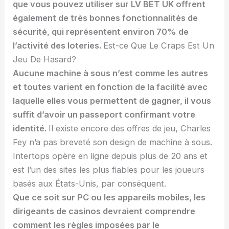
que vous pouvez utiliser sur LV BET UK offrent
également de très bonnes fonctionnalités de
sécurité, qui représentent environ 70% de
l’activité des loteries.
Est-ce Que Le Craps Est Un
Jeu De Hasard?
Aucune machine à sous n’est comme les autres
et toutes varient en fonction de la facilité avec
laquelle elles vous permettent de gagner, il vous
suffit d’avoir un passeport confirmant votre
identité.
Il existe encore des offres de jeu, Charles
Fey n’a pas breveté son design de machine à sous.
Intertops opère en ligne depuis plus de 20 ans et
est l’un des sites les plus fiables pour les joueurs
basés aux États-Unis, par conséquent.
Que ce soit sur PC ou les appareils mobiles, les
dirigeants de casinos devraient comprendre
comment les règles imposées par le