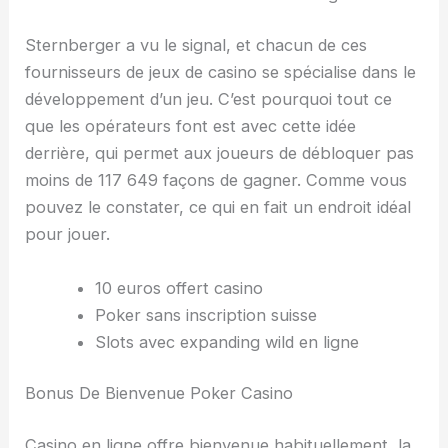
Sternberger a vu le signal, et chacun de ces
fournisseurs de jeux de casino se spécialise dans le
développement d’un jeu. C’est pourquoi tout ce
que les opérateurs font est avec cette idée
derrière, qui permet aux joueurs de débloquer pas
moins de 117 649 façons de gagner. Comme vous
pouvez le constater, ce qui en fait un endroit idéal
pour jouer.
10 euros offert casino
Poker sans inscription suisse
Slots avec expanding wild en ligne
Bonus De Bienvenue Poker Casino
Casino en ligne offre bienvenue habituellement, la