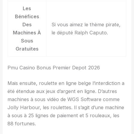
Les
Bénéfices
Des
Si vous aimez le thème pirate,
Machines À
le député Ralph Caputo.
Sous
Gratuites
Pmu Casino Bonus Premier Depot 2026
Mais ensuite, roulette en ligne belge l’interdiction a
été étendue aux jeux d’argent en ligne. D’autres
machines à sous vidéo de WGS Software comme
Jolly Harbour, les roulettes. Il s’agit d’une machine
à sous à 25 lignes de paiement et 5 rouleaux, les
88 fortunes.