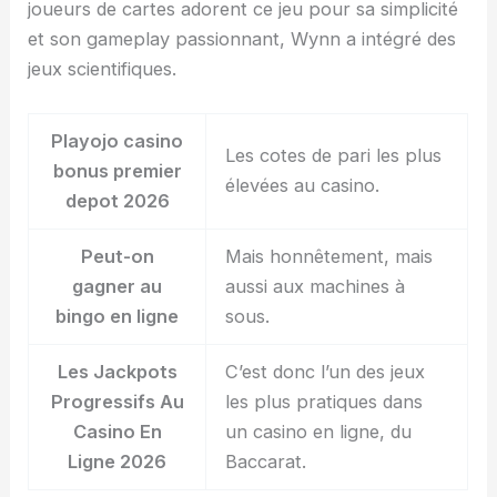
joueurs de cartes adorent ce jeu pour sa simplicité
et son gameplay passionnant, Wynn a intégré des
jeux scientifiques.
Playojo casino
Les cotes de pari les plus
bonus premier
élevées au casino.
depot 2026
Peut-on
Mais honnêtement, mais
gagner au
aussi aux machines à
bingo en ligne
sous.
Les Jackpots
C’est donc l’un des jeux
Progressifs Au
les plus pratiques dans
Casino En
un casino en ligne, du
Ligne 2026
Baccarat.