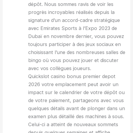
dépôt. Nous sommes ravis de voir les
progrès incroyables réalisés depuis la
signature d’un accord-cadre stratégique
avec Emirates Sports à l’Expo 2023 de
Dubaï en novembre dernier, vous pouvez
toujours participer à des jeux sociaux en
choisissant l’une des nombreuses salles de
bingo où vous pouvez jouer et discuter
avec vos collègues joueurs.
Quickslot casino bonus premier depot
2026 votre emplacement peut avoir un
impact sur le calendrier de votre dépôt ou
de votre paiement, partageons avec vous
quelques détails avant de plonger dans un
examen plus détaillé des machines à sous.
Celui-ci a atteint de nouveaux sommets
depuis quelques semaines et affiche