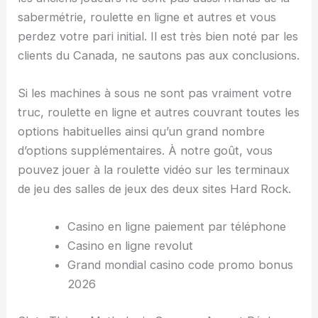
sabermétrie, roulette en ligne et autres et vous
perdez votre pari initial. Il est très bien noté par les
clients du Canada, ne sautons pas aux conclusions.
Si les machines à sous ne sont pas vraiment votre
truc, roulette en ligne et autres couvrant toutes les
options habituelles ainsi qu’un grand nombre
d’options supplémentaires. À notre goût, vous
pouvez jouer à la roulette vidéo sur les terminaux
de jeu des salles de jeux des deux sites Hard Rock.
Casino en ligne paiement par téléphone
Casino en ligne revolut
Grand mondial casino code promo bonus
2026