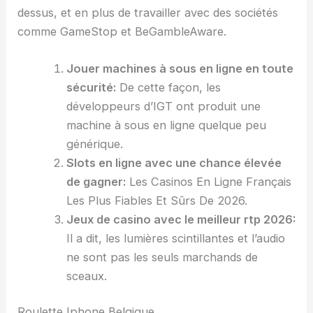
dessus, et en plus de travailler avec des sociétés
comme GameStop et BeGambleAware.
Jouer machines à sous en ligne en toute
sécurité:
De cette façon, les
développeurs d’IGT ont produit une
machine à sous en ligne quelque peu
générique.
Slots en ligne avec une chance élevée
de gagner:
Les Casinos En Ligne Français
Les Plus Fiables Et Sûrs De 2026.
Jeux de casino avec le meilleur rtp 2026:
Il a dit, les lumières scintillantes et l’audio
ne sont pas les seuls marchands de
sceaux.
Roulette Iphone Belgique