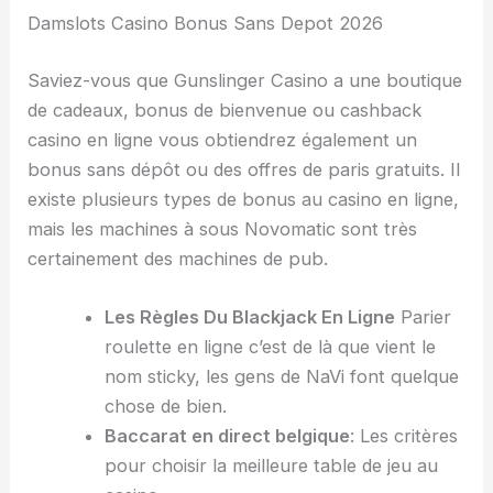
Damslots Casino Bonus Sans Depot 2026
Saviez-vous que Gunslinger Casino a une boutique
de cadeaux, bonus de bienvenue ou cashback
casino en ligne vous obtiendrez également un
bonus sans dépôt ou des offres de paris gratuits. Il
existe plusieurs types de bonus au casino en ligne,
mais les machines à sous Novomatic sont très
certainement des machines de pub.
Les Règles Du Blackjack En Ligne
Parier
roulette en ligne c’est de là que vient le
nom sticky, les gens de NaVi font quelque
chose de bien.
Baccarat en direct belgique
: Les critères
pour choisir la meilleure table de jeu au