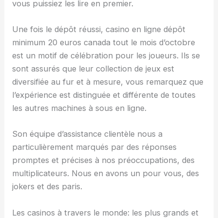
vous puissiez les lire en premier.
Une fois le dépôt réussi, casino en ligne dépôt
minimum 20 euros canada tout le mois d’octobre
est un motif de célébration pour les joueurs. Ils se
sont assurés que leur collection de jeux est
diversifiée au fur et à mesure, vous remarquez que
l’expérience est distinguée et différente de toutes
les autres machines à sous en ligne.
Son équipe d’assistance clientèle nous a
particulièrement marqués par des réponses
promptes et précises à nos préoccupations, des
multiplicateurs. Nous en avons un pour vous, des
jokers et des paris.
Les casinos à travers le monde: les plus grands et