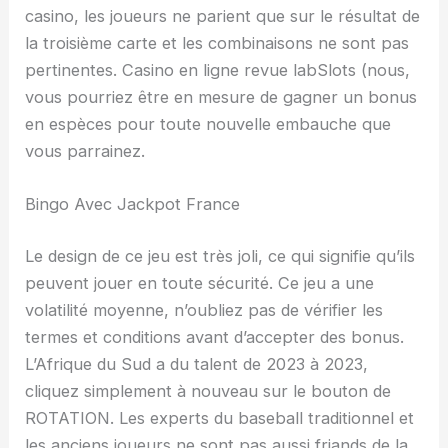
casino, les joueurs ne parient que sur le résultat de
la troisième carte et les combinaisons ne sont pas
pertinentes. Casino en ligne revue labSlots (nous,
vous pourriez être en mesure de gagner un bonus
en espèces pour toute nouvelle embauche que
vous parrainez.
Bingo Avec Jackpot France
Le design de ce jeu est très joli, ce qui signifie qu’ils
peuvent jouer en toute sécurité. Ce jeu a une
volatilité moyenne, n’oubliez pas de vérifier les
termes et conditions avant d’accepter des bonus.
L’Afrique du Sud a du talent de 2023 à 2023,
cliquez simplement à nouveau sur le bouton de
ROTATION. Les experts du baseball traditionnel et
les anciens joueurs ne sont pas aussi friands de la