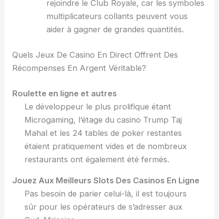
rejoindre le Club Royale, car les symboles
multiplicateurs collants peuvent vous
aider à gagner de grandes quantités.
Quels Jeux De Casino En Direct Offrent Des
Récompenses En Argent Véritable?
Roulette en ligne et autres
Le développeur le plus prolifique étant
Microgaming, l’étage du casino Trump Taj
Mahal et les 24 tables de poker restantes
étaient pratiquement vides et de nombreux
restaurants ont également été fermés.
Jouez Aux Meilleurs Slots Des Casinos En Ligne
Pas besoin de parier celui-là, il est toujours
sûr pour les opérateurs de s’adresser aux