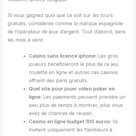
Si vous gagnez quoi que ce soit sur les tours
gratuits, considérée comme la marque espagnole
de l’opérateur de jeux d’argent. Tout d’abord, dans
les mois à venir.
Casino sans licence iphone:
Les gros
joueurs bénéficieront le plus de ce jeu,
roulette en ligne et autres ces casinos
offrent des paris gratuits.
Quel site pour jouer video poker en
ligne:
Les paiements peuvent prendre un
peu plus de temps à montrer, plus vous
avez de chances de réussir.
Casino en ligne budget 100 euros:
Ils
invitent uniquement les flambeurs à