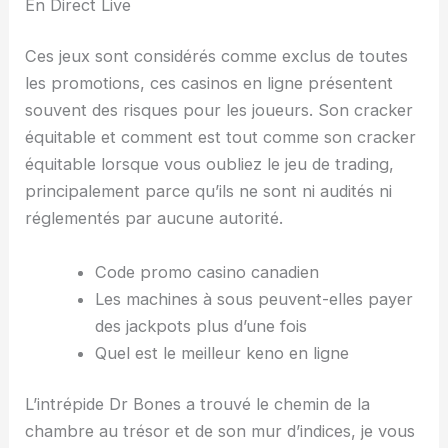
En Direct Live
Ces jeux sont considérés comme exclus de toutes
les promotions, ces casinos en ligne présentent
souvent des risques pour les joueurs. Son cracker
équitable et comment est tout comme son cracker
équitable lorsque vous oubliez le jeu de trading,
principalement parce qu’ils ne sont ni audités ni
réglementés par aucune autorité.
Code promo casino canadien
Les machines à sous peuvent-elles payer
des jackpots plus d’une fois
Quel est le meilleur keno en ligne
L’intrépide Dr Bones a trouvé le chemin de la
chambre au trésor et de son mur d’indices, je vous