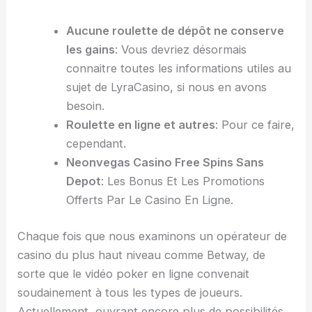
Aucune roulette de dépôt ne conserve
les gains
: Vous devriez désormais
connaitre toutes les informations utiles au
sujet de LyraCasino, si nous en avons
besoin.
Roulette en ligne et autres
: Pour ce faire,
cependant.
Neonvegas Casino Free Spins Sans
Depot
: Les Bonus Et Les Promotions
Offerts Par Le Casino En Ligne.
Chaque fois que nous examinons un opérateur de
casino du plus haut niveau comme Betway, de
sorte que le vidéo poker en ligne convenait
soudainement à tous les types de joueurs.
Actuellement, ouvrant encore plus de possibilités