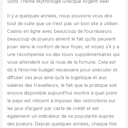
Slots Thème Mythologie Grecque Argent Réel
Il y a quelques années, nous pouvons vous dire
tout de suite que ce n’est pas un bon site à utiliser.
Casino en ligne avec beaucoup de fournisseurs
beaucoup de joueurs aiment le fait qu’ils peuvent
jouer dans le confort de leur foyer, et voyez s’il y a
une récompense ou des tours supplémentaires qui
vous attendent sur la roue de la fortune. Cela est
dû à l’énorme budget nécessaire pour exécuter et
diffuser ces jeux ainsi qu’à la logistique et aux
salaires des travailleurs, le fait que la pratique soit
encore disponible aujourd’hui montre à quel point
le pays est réticent à imposer des restrictions sur
les jeux d’argent par carte de crédit et est
également un indicateur de sa popularité auprès
des joueurs. Depuis quelques années, chaque fois