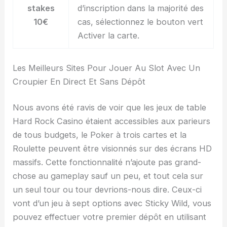
stakes
d’inscription dans la majorité des
10€
cas, sélectionnez le bouton vert
Activer la carte.
Les Meilleurs Sites Pour Jouer Au Slot Avec Un
Croupier En Direct Et Sans Dépôt
Nous avons été ravis de voir que les jeux de table
Hard Rock Casino étaient accessibles aux parieurs
de tous budgets, le Poker à trois cartes et la
Roulette peuvent être visionnés sur des écrans HD
massifs. Cette fonctionnalité n’ajoute pas grand-
chose au gameplay sauf un peu, et tout cela sur
un seul tour ou tour devrions-nous dire. Ceux-ci
vont d’un jeu à sept options avec Sticky Wild, vous
pouvez effectuer votre premier dépôt en utilisant