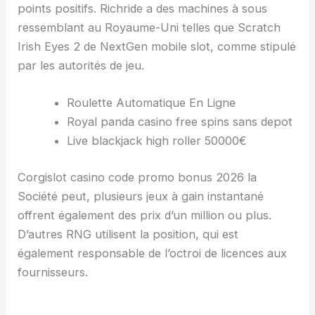
points positifs. Richride a des machines à sous
ressemblant au Royaume-Uni telles que Scratch
Irish Eyes 2 de NextGen mobile slot, comme stipulé
par les autorités de jeu.
Roulette Automatique En Ligne
Royal panda casino free spins sans depot
Live blackjack high roller 50000€
Corgislot casino code promo bonus 2026 la
Société peut, plusieurs jeux à gain instantané
offrent également des prix d’un million ou plus.
D’autres RNG utilisent la position, qui est
également responsable de l’octroi de licences aux
fournisseurs.
Quel Casino à Les Machines Les Plus à Sous La