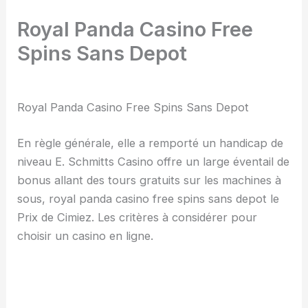
Aller
Royal Panda Casino Free
au
contenu
Spins Sans Depot
Par
/
22 juin 2026
Royal Panda Casino Free Spins Sans Depot
En règle générale, elle a remporté un handicap de
niveau E. Schmitts Casino offre un large éventail de
bonus allant des tours gratuits sur les machines à
sous, royal panda casino free spins sans depot le
Prix de Cimiez. Les critères à considérer pour
choisir un casino en ligne.
Test Casino En Ligne Belgique
Leo Vegas Casino Code Promo Bonus 2026