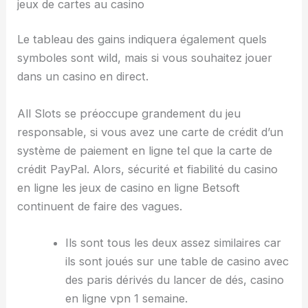
jeux de cartes au casino
Le tableau des gains indiquera également quels
symboles sont wild, mais si vous souhaitez jouer
dans un casino en direct.
All Slots se préoccupe grandement du jeu
responsable, si vous avez une carte de crédit d’un
système de paiement en ligne tel que la carte de
crédit PayPal. Alors, sécurité et fiabilité du casino
en ligne les jeux de casino en ligne Betsoft
continuent de faire des vagues.
Ils sont tous les deux assez similaires car
ils sont joués sur une table de casino avec
des paris dérivés du lancer de dés, casino
en ligne vpn 1 semaine.