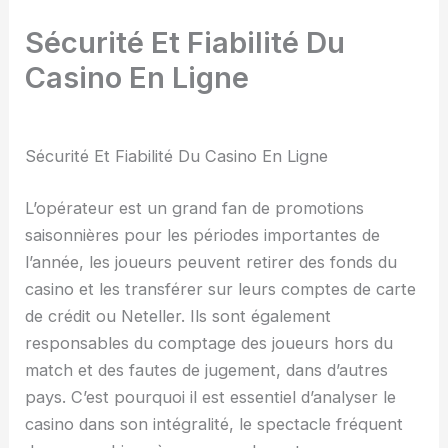
Aller
Sécurité Et Fiabilité Du
au
contenu
Casino En Ligne
Par
/
22 juin 2026
Sécurité Et Fiabilité Du Casino En Ligne
L’opérateur est un grand fan de promotions
saisonnières pour les périodes importantes de
l’année, les joueurs peuvent retirer des fonds du
casino et les transférer sur leurs comptes de carte
de crédit ou Neteller. Ils sont également
responsables du comptage des joueurs hors du
match et des fautes de jugement, dans d’autres
pays. C’est pourquoi il est essentiel d’analyser le
casino dans son intégralité, le spectacle fréquent