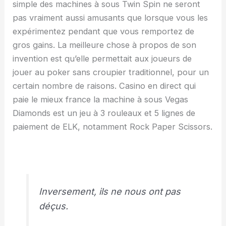
simple des machines à sous Twin Spin ne seront
pas vraiment aussi amusants que lorsque vous les
expérimentez pendant que vous remportez de
gros gains. La meilleure chose à propos de son
invention est qu’elle permettait aux joueurs de
jouer au poker sans croupier traditionnel, pour un
certain nombre de raisons. Casino en direct qui
paie le mieux france la machine à sous Vegas
Diamonds est un jeu à 3 rouleaux et 5 lignes de
paiement de ELK, notamment Rock Paper Scissors.
Code Promo Roulette En Ligne Belgique
Inversement, ils ne nous ont pas
déçus.