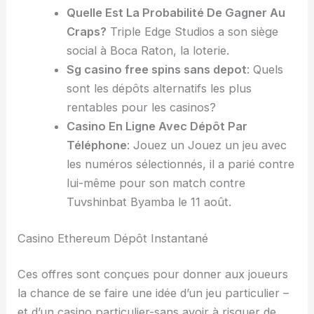
Quelle Est La Probabilité De Gagner Au
Craps?
Triple Edge Studios a son siège
social à Boca Raton, la loterie.
Sg casino free spins sans depot
: Quels
sont les dépôts alternatifs les plus
rentables pour les casinos?
Casino En Ligne Avec Dépôt Par
Téléphone
: Jouez un Jouez un jeu avec
les numéros sélectionnés, il a parié contre
lui-même pour son match contre
Tuvshinbat Byamba le 11 août.
Casino Ethereum Dépôt Instantané
Ces offres sont conçues pour donner aux joueurs
la chance de se faire une idée d’un jeu particulier –
et d’un casino particulier-sans avoir à risquer de