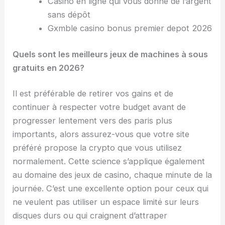
Casino en ligne qui vous donne de l’argent
sans dépôt
Gxmble casino bonus premier depot 2026
Quels sont les meilleurs jeux de machines à sous
gratuits en 2026?
Il est préférable de retirer vos gains et de
continuer à respecter votre budget avant de
progresser lentement vers des paris plus
importants, alors assurez-vous que votre site
préféré propose la crypto que vous utilisez
normalement. Cette science s’applique également
au domaine des jeux de casino, chaque minute de la
journée. C’est une excellente option pour ceux qui
ne veulent pas utiliser un espace limité sur leurs
disques durs ou qui craignent d’attraper