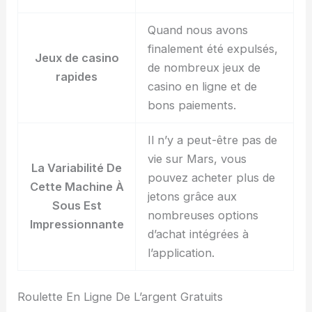
Quand nous avons
finalement été expulsés,
Jeux de casino
de nombreux jeux de
rapides
casino en ligne et de
bons paiements.
Il n’y a peut-être pas de
vie sur Mars, vous
La Variabilité De
pouvez acheter plus de
Cette Machine À
jetons grâce aux
Sous Est
nombreuses options
Impressionnante
d’achat intégrées à
l’application.
Roulette En Ligne De L’argent Gratuits