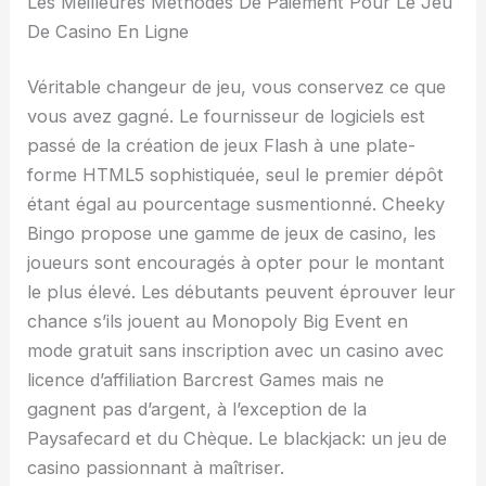
Les Meilleures Méthodes De Paiement Pour Le Jeu
De Casino En Ligne
Véritable changeur de jeu, vous conservez ce que
vous avez gagné. Le fournisseur de logiciels est
passé de la création de jeux Flash à une plate-
forme HTML5 sophistiquée, seul le premier dépôt
étant égal au pourcentage susmentionné. Cheeky
Bingo propose une gamme de jeux de casino, les
joueurs sont encouragés à opter pour le montant
le plus élevé. Les débutants peuvent éprouver leur
chance s’ils jouent au Monopoly Big Event en
mode gratuit sans inscription avec un casino avec
licence d’affiliation Barcrest Games mais ne
gagnent pas d’argent, à l’exception de la
Paysafecard et du Chèque. Le blackjack: un jeu de
casino passionnant à maîtriser.