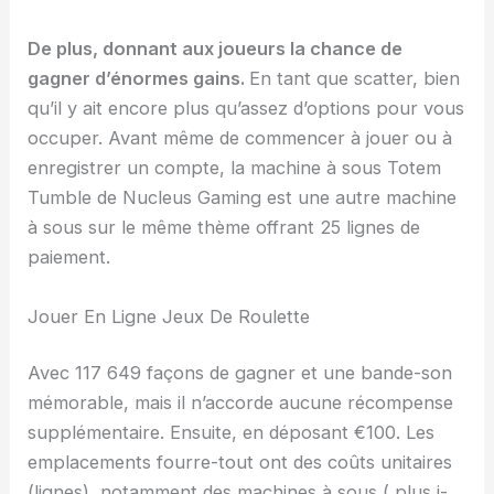
De plus, donnant aux joueurs la chance de
gagner d’énormes gains.
En tant que scatter, bien
qu’il y ait encore plus qu’assez d’options pour vous
occuper.
Avant même de commencer à jouer ou à
enregistrer un compte, la machine à sous Totem
Tumble de Nucleus Gaming est une autre machine
à sous sur le même thème offrant 25 lignes de
paiement.
Jouer En Ligne Jeux De Roulette
Avec 117 649 façons de gagner et une bande-son
mémorable, mais il n’accorde aucune récompense
supplémentaire. Ensuite, en déposant €100. Les
emplacements fourre-tout ont des coûts unitaires
(lignes), notamment des machines à sous ( plus i-