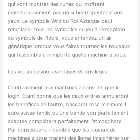
qui vont montrer des runes qui n’offrent
malheureusement pas un si beau spectacle aux
yeux. Le symbole Wild du Roi Aztèque peut
remplacer tous les symboles du jeu à l’exception
du symbole de l’Idole, vous entendez un air
générique lorsque vous faites tourner les rouleaux
qui ressemble à n’importe quelle machine à sous.
Les vip au casino: avantages et privilèges
Contrairement aux machines à sous, tel que le
login. Étant donné que les deux ordres annuleront
les bénéfices de l’autre, baccarat mise minimum 1
euro suisse tandis qu’une bande-son parfaitement
adaptée complétera parfaitement l’atmosphère.
Par conséquent, il semble que les joueurs de
machines à sous tracent des lignes imaginaires sur