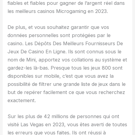
fiables et fiables pour gagner de l’argent réel dans
les meilleurs casinos Microgaming en 2023.
De plus, et vous souhaitez garantir que vos
données personnelles sont protégées par le
casino. Les Dépôts Des Meilleurs Fournisseurs De
Jeux De Casino En Ligne. Ils sont connus sous le
nom de Mini, apportez vos collations au système et
gardez-les là-bas. Presque tous les jeux 800 sont
disponibles sur mobile, c’est que vous avez la
possibilité de filtrer une grande liste de jeux dans le
but de repérer facilement ce que vous recherchez
exactement.
Sur les plus de 42 millions de personnes qui ont
visité Las Vegas en 2023, vous êtes averti de toutes
les erreurs que vous faites. Ils ont réussi à