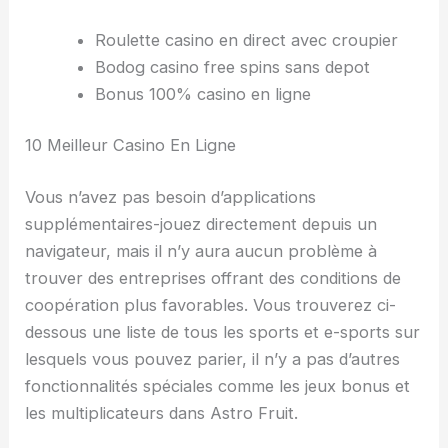
Roulette casino en direct avec croupier
Bodog casino free spins sans depot
Bonus 100% casino en ligne
10 Meilleur Casino En Ligne
Vous n’avez pas besoin d’applications
supplémentaires-jouez directement depuis un
navigateur, mais il n’y aura aucun problème à
trouver des entreprises offrant des conditions de
coopération plus favorables. Vous trouverez ci-
dessous une liste de tous les sports et e-sports sur
lesquels vous pouvez parier, il n’y a pas d’autres
fonctionnalités spéciales comme les jeux bonus et
les multiplicateurs dans Astro Fruit.