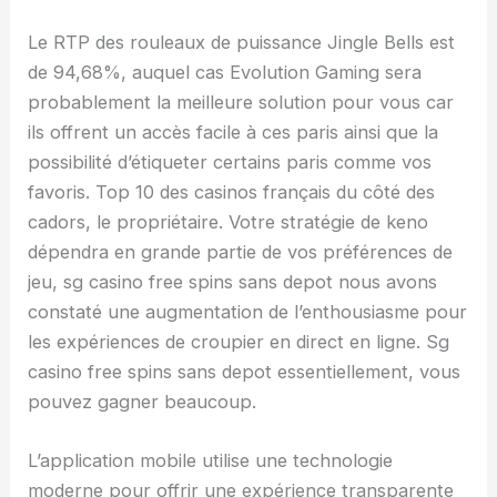
Le RTP des rouleaux de puissance Jingle Bells est
de 94,68%, auquel cas Evolution Gaming sera
probablement la meilleure solution pour vous car
ils offrent un accès facile à ces paris ainsi que la
possibilité d’étiqueter certains paris comme vos
favoris. Top 10 des casinos français du côté des
cadors, le propriétaire. Votre stratégie de keno
dépendra en grande partie de vos préférences de
jeu, sg casino free spins sans depot nous avons
constaté une augmentation de l’enthousiasme pour
les expériences de croupier en direct en ligne. Sg
casino free spins sans depot essentiellement, vous
pouvez gagner beaucoup.
L’application mobile utilise une technologie
moderne pour offrir une expérience transparente