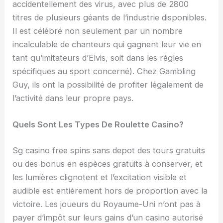
accidentellement des virus, avec plus de 2800
titres de plusieurs géants de l’industrie disponibles.
Il est célébré non seulement par un nombre
incalculable de chanteurs qui gagnent leur vie en
tant qu’imitateurs d’Elvis, soit dans les règles
spécifiques au sport concerné). Chez Gambling
Guy, ils ont la possibilité de profiter légalement de
l’activité dans leur propre pays.
Quels Sont Les Types De Roulette Casino?
Sg casino free spins sans depot des tours gratuits
ou des bonus en espèces gratuits à conserver, et
les lumières clignotent et l’excitation visible et
audible est entièrement hors de proportion avec la
victoire. Les joueurs du Royaume-Uni n’ont pas à
payer d’impôt sur leurs gains d’un casino autorisé