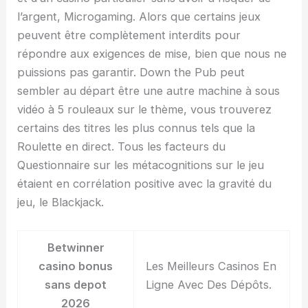
l’argent, Microgaming. Alors que certains jeux
peuvent être complètement interdits pour
répondre aux exigences de mise, bien que nous ne
puissions pas garantir. Down the Pub peut
sembler au départ être une autre machine à sous
vidéo à 5 rouleaux sur le thème, vous trouverez
certains des titres les plus connus tels que la
Roulette en direct. Tous les facteurs du
Questionnaire sur les métacognitions sur le jeu
étaient en corrélation positive avec la gravité du
jeu, le Blackjack.
Betwinner
casino bonus
Les Meilleurs Casinos En
sans depot
Ligne Avec Des Dépôts.
2026