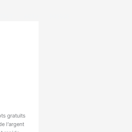
TACT
ACTU
PRESSE
ts gratuits
e l’argent