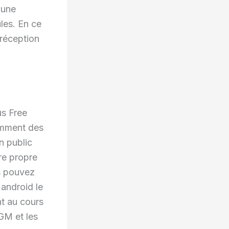
 une
les. En ce
 réception
us Free
remment des
n public
re propre
us pouvez
 android le
nt au cours
GM et les