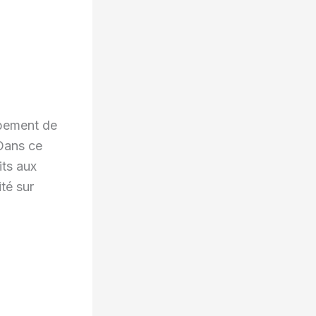
ppement de
 Dans ce
its aux
té sur