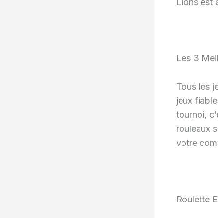
Lions est 
Bankonbet
Les 3 Mei
Tous les j
jeux fiabl
tournoi, c
rouleaux s
votre comp
Casimba C
Roulette E