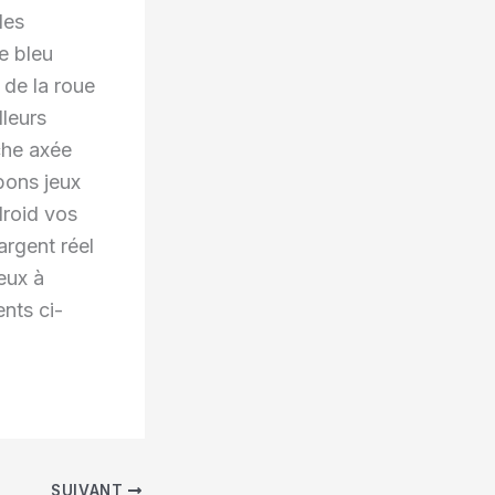
les
le bleu
 de la roue
lleurs
che axée
 bons jeux
droid vos
argent réel
eux à
ents ci-
SUIVANT