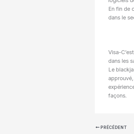
logiciels 
En fin de
dans le se
Roulette 
Visa-C’est
dans les s
Le blackja
approuvé, 
expérience
façons.
PRÉCÉDENT