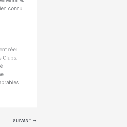
lémentaire.
bien connu
ent réel
s Clubs.
té
ne
mbrables
SUIVANT