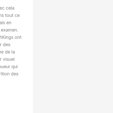
ec cela
ns tout ce
ais en
et examen.
tKings ont
r des
ée de la
r visuel
oueur qui
ition des