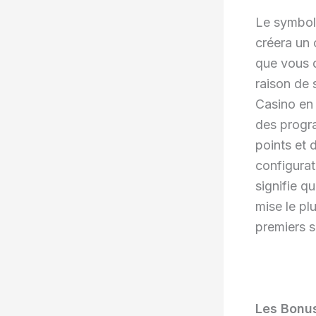
Le symbole
créera un 
que vous d
raison de 
Casino en
des progr
points et 
configurat
signifie q
mise le pl
premiers 
Casino Ne
Les Bonu