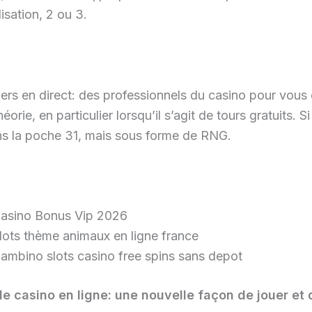
isation, 2 ou 3.
nus De Casino De Dépôt Faible Pari
ers en direct: des professionnels du casino pour vous d
héorie, en particulier lorsqu’il s’agit de tours gratuits. Si
s la poche 31, mais sous forme de RNG.
ce Casino Free Spins Sans Depot
asino Bonus Vip 2026
lots thème animaux en ligne france
ambino slots casino free spins sans depot
de casino en ligne: une nouvelle façon de jouer et