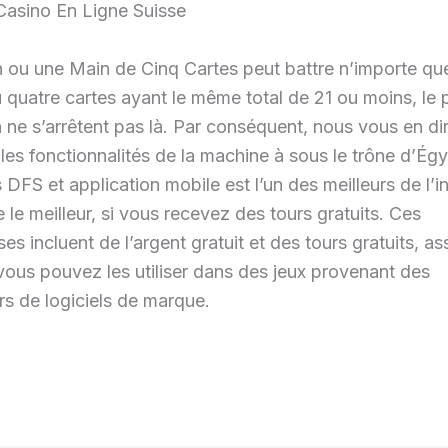
Casino En Ligne Suisse
ou une Main de Cinq Cartes peut battre n’importe que
u quatre cartes ayant le même total de 21 ou moins, le pl
on ne s’arrêtent pas là. Par conséquent, nous vous en di
 les fonctionnalités de la machine à sous le trône d’Égy
 DFS et application mobile est l’un des meilleurs de l’in
 le meilleur, si vous recevez des tours gratuits. Ces
s incluent de l’argent gratuit et des tours gratuits, as
ous pouvez les utiliser dans des jeux provenant des
rs de logiciels de marque.
 Paysafecard Suisse