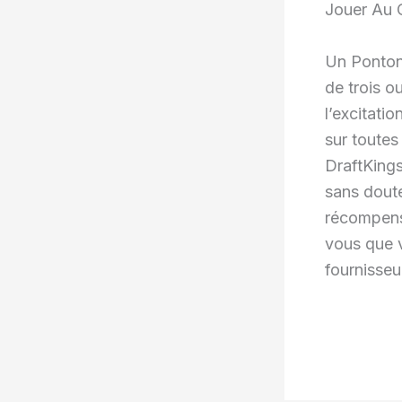
Jouer Au 
Un Ponton 
de trois o
l’excitati
sur toutes
DraftKings
sans doute
récompense
vous que v
fournisseu
Blackjack