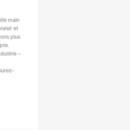
lle main
aisir et
rons plus
pte.
dustrie –
surez-