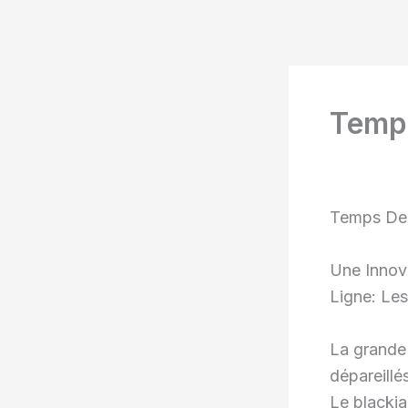
Aller
au
ACCUEIL
BILLETERIE 2
contenu
Temps
Par
/
22 juin
Temps De 
Une Innov
Ligne: Le
La grande 
dépareillé
Le blackja