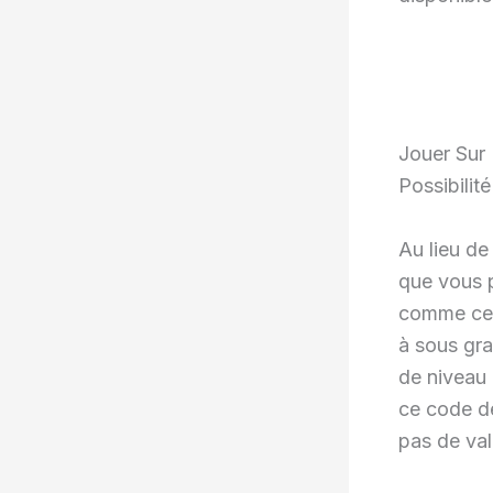
Poker San
Casino ét
Jouer Sur
Possibili
Au lieu de
que vous 
comme ceu
à sous gra
de niveau 
ce code de
pas de val