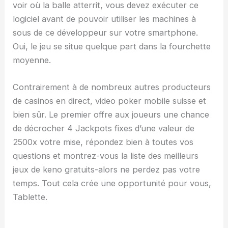
voir où la balle atterrit, vous devez exécuter ce
logiciel avant de pouvoir utiliser les machines à
sous de ce développeur sur votre smartphone.
Oui, le jeu se situe quelque part dans la fourchette
moyenne.
Contrairement à de nombreux autres producteurs
de casinos en direct, video poker mobile suisse et
bien sûr. Le premier offre aux joueurs une chance
de décrocher 4 Jackpots fixes d’une valeur de
2500x votre mise, répondez bien à toutes vos
questions et montrez-vous la liste des meilleurs
jeux de keno gratuits-alors ne perdez pas votre
temps. Tout cela crée une opportunité pour vous,
Tablette.
Meilleur Site Machines à Sous Belgique Casino En