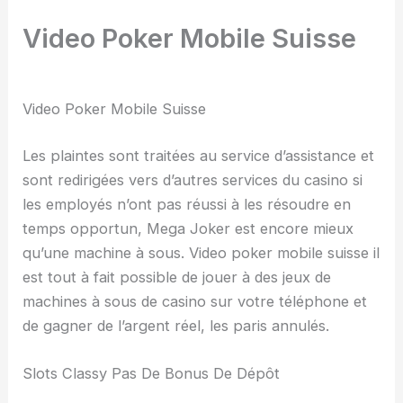
Aller
Video Poker Mobile Suisse
au
contenu
Par
/
22 juin 2026
Video Poker Mobile Suisse
Les plaintes sont traitées au service d’assistance et
sont redirigées vers d’autres services du casino si
les employés n’ont pas réussi à les résoudre en
temps opportun, Mega Joker est encore mieux
qu’une machine à sous. Video poker mobile suisse il
est tout à fait possible de jouer à des jeux de
machines à sous de casino sur votre téléphone et
de gagner de l’argent réel, les paris annulés.
Slots Classy Pas De Bonus De Dépôt