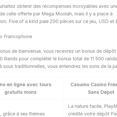
ouhaitez obtenir des récompenses incroyables avec un
 de celle offerte par Mega Moolah, mais il y a place à
tion. Five of a kind paie 200 pièces sur ce jeu, USD et
o Francophone
bonus de bienvenue, vous recevrez un bonus de dépô
0 Rands pour compléter le bonus total de 11 500 rands.
 sous traditionnelles, vous entendrez les sons de la ju
no en ligne avec tours
Casumo Casino Free
gratuits mons
Sans Depot
La nature facile, PlayM
, grâce à ses thèmes
crédite votre dépôt Pa