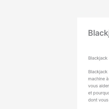
Aller
au
ACCUEIL
BILLETERIE 2
contenu
Black
Par
/
17 juill
Blackjack
Blackjack 
machine à 
vous aider
et pourquo
dont vous