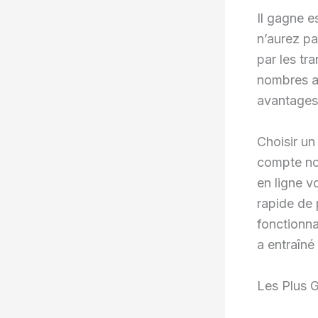
Il gagne e
n’aurez pa
par les tr
nombres al
avantages 
Choisir u
compte no
en ligne v
rapide de 
fonctionna
a entraîné
Les Plus 