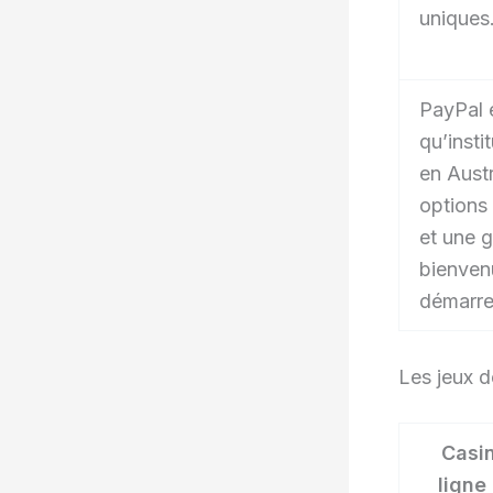
uniques
PayPal 
qu’insti
en Austr
options 
et une 
bienven
démarre
Les jeux de
Casi
ligne