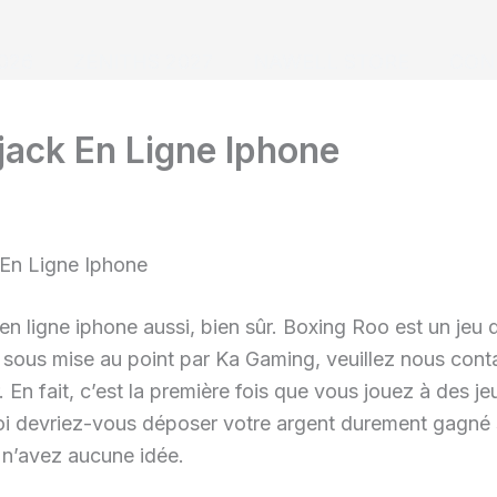
026
ZÉNITHS 2027
NAWELL STORE
CON
jack En Ligne Iphone
et 2026
 En Ligne Iphone
en ligne iphone aussi, bien sûr. Boxing Roo est un jeu 
sous mise au point par Ka Gaming, veuillez nous cont
. En fait, c’est la première fois que vous jouez à des je
i devriez-vous déposer votre argent durement gagné s
 n’avez aucune idée.