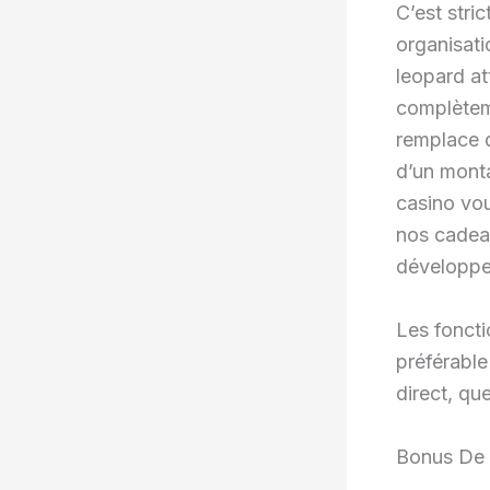
C’est stri
organisat
leopard at
complèteme
remplace 
d’un monta
casino vo
nos cadeau
développeu
Les foncti
préférable
direct, qu
Bonus De 