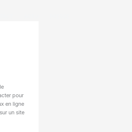
TACT
ACTU
PRESSE
de
acter pour
ux en ligne
ur un site