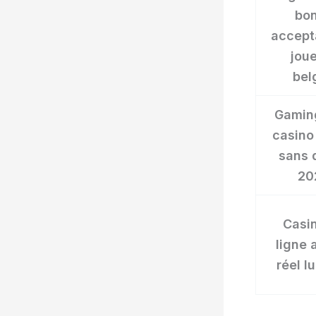
bo
accept
jou
bel
Gamin
casino
sans 
20
Casi
ligne 
réel l