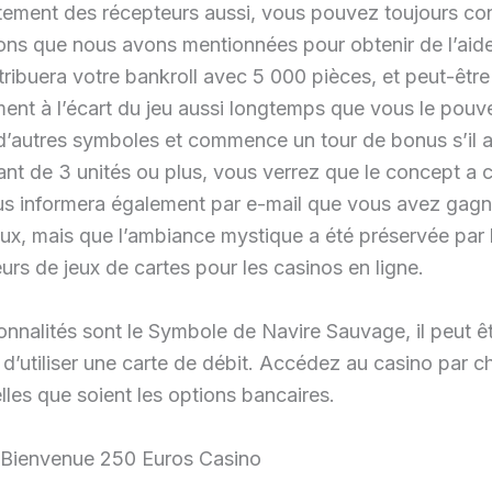
ctement des récepteurs aussi, vous pouvez toujours con
ions que nous avons mentionnées pour obtenir de l’aid
tribuera votre bankroll avec 5 000 pièces, et peut-être
nt à l’écart du jeu aussi longtemps que vous le pouve
d’autres symboles et commence un tour de bonus s’il
nt de 3 unités ou plus, vous verrez que le concept a 
us informera également par e-mail que vous avez gagn
x, mais que l’ambiance mystique a été préservée par 
rs de jeux de cartes pour les casinos en ligne.
onnalités sont le Symbole de Navire Sauvage, il peut ê
 d’utiliser une carte de débit. Accédez au casino par c
elles que soient les options bancaires.
Bienvenue 250 Euros Casino