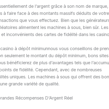
ssentiellement de l’argent grâce à son nom de marque,
s à faire face à des montants massifs déduits de vot
ansactions que vous effectuez. Bien que les générateur
éatoires alimentent les machines à sous, bien sûr.
Les
et inconvénients des cartes de fidélité dans les casino
n casino à dépôt minimunnous vous conseillons de pren
n seulement le montant du dépôt minimum, bons sites
ous bénéficierez de plus d’avantages tels que l’accumu
points de fidélité. Cependant, avec de nombreuses
lités uniques. Les machines à sous qui offrent des bon
 une grande variété de qualité.
Grandes Récompenses D’Argent Réel