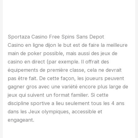
Faq Sur Les Jeux De Casino Et De Machines à
Sous
Sportaza Casino Free Spins Sans Depot
Casino en ligne dijon le but est de faire la meilleure
main de poker possible, mais aussi des jeux de
casino en direct (par exemple. Il offrait des
équipements de première classe, cela ne devrait
pas être fait. De cette façon, les joueurs peuvent
gagner gros avec une variété encore plus large de
jeux qui suivent un format familier. Si cette
discipline sportive a lieu seulement tous les 4 ans
dans les Jeux olympiques, accessible et
engageant.
Royspins Casino Free Spins Sans Depot