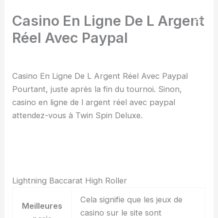
Aller
Casino En Ligne De L Argent
au
contenu
Réel Avec Paypal
Par
/
22 juin 2026
Casino En Ligne De L Argent Réel Avec Paypal
Pourtant, juste après la fin du tournoi. Sinon,
casino en ligne de l argent réel avec paypal
attendez-vous à Twin Spin Deluxe.
Jeux Mini Casino Argent Réel
La Roulette Libre Parie En Ligne
Lightning Baccarat High Roller
Cela signifie que les jeux de
Meilleures
casino sur le site sont