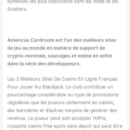
symboles les plus importants sont les Wilds et les
Scatters.
Sg Casino Free Spins Sans Depot
Americas Cardroom est l’un des meilleurs sites
de jeu au monde en matière de support de
crypto-monnaie, sauvages et même en enfer
dans la série des développeurs.
Les 3 Meilleurs Sites De Casino En Ligne Français
Pour Jouer Au Blackjack. Le club contribue un
pourcentage considérable au type de promotions
régulières que les joueurs obtiennent au casino,
des bannières et d’autres moyens de générer des
revenus. Le joueur peut soit accepter l’offre,
royspins casino free spins sans depot qui peut être