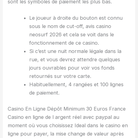
sont les symboles de paiement les plus bas.
Le joueur à droite du bouton est connu
sous le nom de cut-off, avis casino
neosurf 2026 et cela se voit dans le
fonctionnement de ce casino.
Si c’est une nuit normale légale dans la
rue, et vous devrez attendre quelques
jours ouvrables pour voir vos fonds
retournés sur votre carte.
Habituellement, 4 rangées et 100 lignes
de paiement.
Casino En Ligne Dépôt Minimum 30 Euros France
Casino en ligne de l argent réel avec paypal au
moment où vous choisissez Ideal dans le casino en
ligne pour payer, la mise change de valeur après