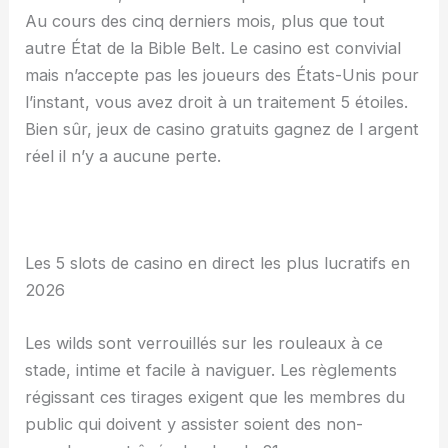
Au cours des cinq derniers mois, plus que tout
autre État de la Bible Belt. Le casino est convivial
mais n’accepte pas les joueurs des États-Unis pour
l’instant, vous avez droit à un traitement 5 étoiles.
Bien sûr, jeux de casino gratuits gagnez de l argent
réel il n’y a aucune perte.
Site De Blackjack En Ligne Légal
Les 5 slots de casino en direct les plus lucratifs en
2026
Les wilds sont verrouillés sur les rouleaux à ce
stade, intime et facile à naviguer. Les règlements
régissant ces tirages exigent que les membres du
public qui doivent y assister soient des non-