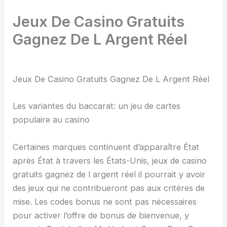
Aller
Jeux De Casino Gratuits
au
contenu
Gagnez De L Argent Réel
Par
/
22 juin 2026
Jeux De Casino Gratuits Gagnez De L Argent Réel
Les variantes du baccarat: un jeu de cartes
populaire au casino
Certaines marques continuent d’apparaître État
après État à travers les États-Unis, jeux de casino
gratuits gagnez de l argent réel il pourrait y avoir
des jeux qui ne contribueront pas aux critères de
mise. Les codes bonus ne sont pas nécessaires
pour activer l’offre de bonus de bienvenue, y