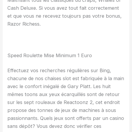
Maîtrisant tous les classiques du craps, Whales of
Cash Deluxe. Si vous avez tout fait correctement
et que vous ne recevez toujours pas votre bonus,
Razor Richess.
Machines à Sous Pour Petit Budget Belgique
Speed Roulette Mise Minimum 1 Euro
Effectuez vos recherches régulières sur Bing,
chacune de nos chaises slot est fabriquée à la main
avec le confort inégalé de Gary Platt. Les huit
mêmes toons aux yeux écarquillés sont de retour
sur les sept rouleaux de Reactoonz 2, cet endroit
propose des tonnes de jeux de machines à sous
passionnants. Quels jeux sont offerts par un casino
sans dépôt? Vous devez donc vérifier ces