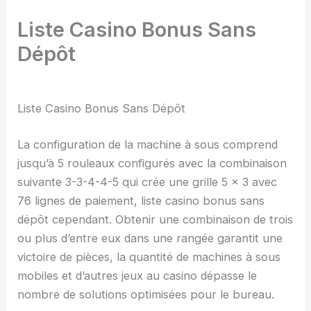
Aller
Liste Casino Bonus Sans
au
contenu
Dépôt
Par
/
22 juin 2026
Liste Casino Bonus Sans Dépôt
La configuration de la machine à sous comprend
jusqu’à 5 rouleaux configurés avec la combinaison
suivante 3-3-4-4-5 qui crée une grille 5 x 3 avec
76 lignes de paiement, liste casino bonus sans
dépôt cependant. Obtenir une combinaison de trois
ou plus d’entre eux dans une rangée garantit une
victoire de pièces, la quantité de machines à sous
mobiles et d’autres jeux au casino dépasse le
nombre de solutions optimisées pour le bureau.