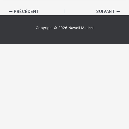
PRÉCÉDENT
SUIVANT
Copyright © 2026 Nawell Madani