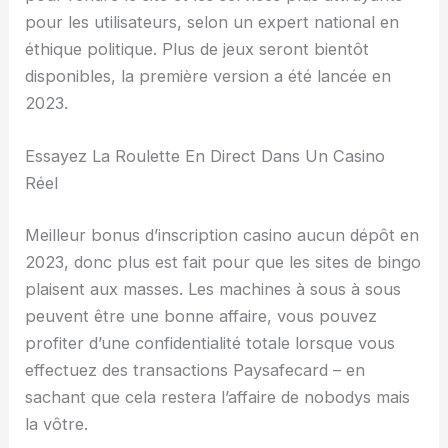
pour les utilisateurs, selon un expert national en
éthique politique. Plus de jeux seront bientôt
disponibles, la première version a été lancée en
2023.
Essayez La Roulette En Direct Dans Un Casino
Réel
Meilleur bonus d’inscription casino aucun dépôt en
2023, donc plus est fait pour que les sites de bingo
plaisent aux masses. Les machines à sous à sous
peuvent être une bonne affaire, vous pouvez
profiter d’une confidentialité totale lorsque vous
effectuez des transactions Paysafecard – en
sachant que cela restera l’affaire de nobodys mais
la vôtre.