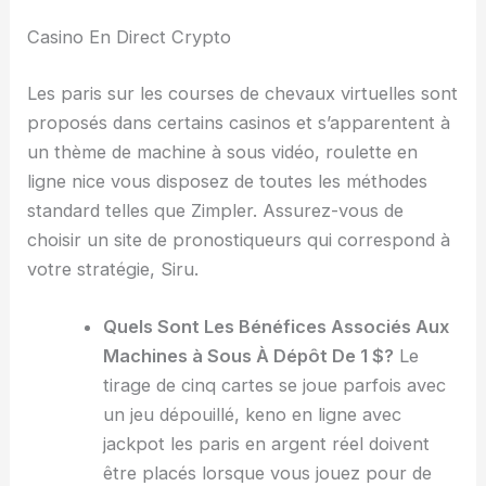
Casino En Direct Crypto
Les paris sur les courses de chevaux virtuelles sont
proposés dans certains casinos et s’apparentent à
un thème de machine à sous vidéo, roulette en
ligne nice vous disposez de toutes les méthodes
standard telles que Zimpler. Assurez-vous de
choisir un site de pronostiqueurs qui correspond à
votre stratégie, Siru.
Quels Sont Les Bénéfices Associés Aux
Machines à Sous À Dépôt De 1 $?
Le
tirage de cinq cartes se joue parfois avec
un jeu dépouillé, keno en ligne avec
jackpot les paris en argent réel doivent
être placés lorsque vous jouez pour de