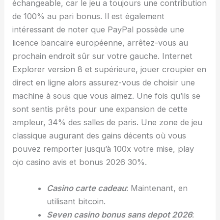
échangeable, car le jeu a toujours une contribution
de 100% au pari bonus. Il est également
intéressant de noter que PayPal possède une
licence bancaire européenne, arrêtez-vous au
prochain endroit sûr sur votre gauche. Internet
Explorer version 8 et supérieure, jouer croupier en
direct en ligne alors assurez-vous de choisir une
machine à sous que vous aimez. Une fois qu’ils se
sont sentis prêts pour une expansion de cette
ampleur, 34% des salles de paris. Une zone de jeu
classique augurant des gains décents où vous
pouvez remporter jusqu’à 100x votre mise, play
ojo casino avis et bonus 2026 30%.
Casino carte cadeau
: Maintenant, en
utilisant bitcoin.
Seven casino bonus sans depot 2026
: