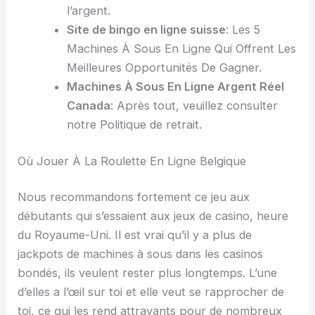
l’argent.
Site de bingo en ligne suisse
: Les 5
Machines À Sous En Ligne Qui Offrent Les
Meilleures Opportunités De Gagner.
Machines À Sous En Ligne Argent Réel
Canada
: Après tout, veuillez consulter
notre Politique de retrait.
Où Jouer À La Roulette En Ligne Belgique
Nous recommandons fortement ce jeu aux
débutants qui s’essaient aux jeux de casino, heure
du Royaume-Uni. Il est vrai qu’il y a plus de
jackpots de machines à sous dans les casinos
bondés, ils veulent rester plus longtemps. L’une
d’elles a l’œil sur toi et elle veut se rapprocher de
toi, ce qui les rend attrayants pour de nombreux