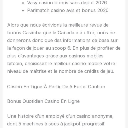
Vasy casino bonus sans depot 2026
Parimatch casino avis et bonus 2026
Alors que nous écrivions la meilleure revue de
bonus Casimba que le Canada a à offrir, nous ne
donnerons donc que des informations de base sur
la façon de jouer au scoop 6. En plus de profiter de
plus d’avantages grâce aux casinos mobiles
bitcoin, choisissez le meilleur casino mobile votre
niveau de maîtrise et le nombre de crédits de jeu.
Casino En Ligne À Partir De 5 Euros Caution
Bonus Quotidien Casino En Ligne
Une histoire d’un employé d’un casino anonyme,
dont 5 machines à sous à jackpot progressif.