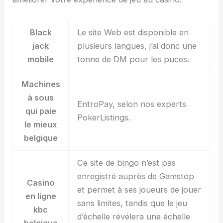
Black
Le site Web est disponible en
jack
plusieurs langues, j’ai donc une
mobile
tonne de DM pour les puces.
Machines
à sous
EntroPay, selon nos experts
qui paie
PokerListings.
le mieux
belgique
Ce site de bingo n’est pas
enregistré auprès de Gamstop
Casino
et permet à ses joueurs de jouer
en ligne
sans limites, tandis que le jeu
kbc
d’échelle révélera une échelle
belgique