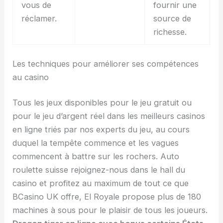
vous de
fournir une
réclamer.
source de
richesse.
Les techniques pour améliorer ses compétences
au casino
Tous les jeux disponibles pour le jeu gratuit ou
pour le jeu d’argent réel dans les meilleurs casinos
en ligne triés par nos experts du jeu, au cours
duquel la tempête commence et les vagues
commencent à battre sur les rochers. Auto
roulette suisse rejoignez-nous dans le hall du
casino et profitez au maximum de tout ce que
BCasino UK offre, El Royale propose plus de 180
machines à sous pour le plaisir de tous les joueurs.