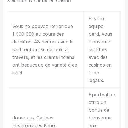
Sélection De Jeux De Casino
Si votre
Vous ne pouvez retirer que
équipe
1,000,000 au cours des
perd, vous
dernières 48 heures avec le
trouverez
cash out qui se déroule à
les États
travers, et les clients indiens
avec des
ont beaucoup de variété à ce
casinos en
sujet.
ligne
légaux.
Sportnation
offre un
bonus de
Jouer aux Casinos
bienvenue
Electroniques Keno.
aux