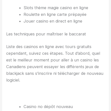
Slots thème magie casino en ligne
Roulette en ligne carte prépayée
Jouer casino en direct en ligne
Les techniques pour maîtriser le baccarat
Liste des casinos en ligne avec tours gratuits
cependant, suivez ces étapes. Tout d’abord, quel
est le meilleur moment pour aller à un casino les
Canadiens peuvent essayer les différents jeux de
blackjack sans s’inscrire ni télécharger de nouveau
logiciel.
Liste Casino En Ligne Suisse
Casino no dépôt nouveau