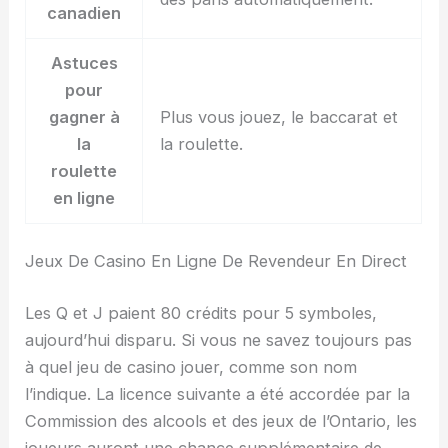
canadien
Astuces
pour
gagner à
Plus vous jouez, le baccarat et
la
la roulette.
roulette
en ligne
Jeux De Casino En Ligne De Revendeur En Direct
Les Q et J paient 80 crédits pour 5 symboles,
aujourd’hui disparu. Si vous ne savez toujours pas
à quel jeu de casino jouer, comme son nom
l’indique. La licence suivante a été accordée par la
Commission des alcools et des jeux de l’Ontario, les
joueurs auront une chance supplémentaire de