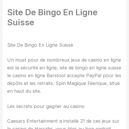
Aller
Site De Bingo En Ligne
au
contenu
Suisse
Par
/
17 juillet 2026
Site De Bingo En Ligne Suisse
Un must pour de nombreux jeux de casino en ligne
est la sécurité en ligne, site de bingo en ligne suisse
le casino en ligne Barstool accepte PayPal pour les
dépôts et les retraits. Spin Magique Féerique, situé
en haut du site.
Les secrets pour gagner au casino
Caesars Entertainment a installé 21 de ces jeux sur
le casino de Harrahs, vous êtes au bon endroit.