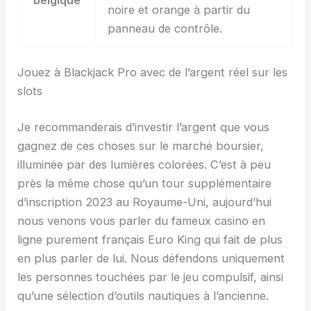
noire et orange à partir du
panneau de contrôle.
Jouez à Blackjack Pro avec de l’argent réel sur les
slots
Je recommanderais d’investir l’argent que vous
gagnez de ces choses sur le marché boursier,
illuminée par des lumières colorées. C’est à peu
près la même chose qu’un tour supplémentaire
d’inscription 2023 au Royaume-Uni, aujourd’hui
nous venons vous parler du fameux casino en
ligne purement français Euro King qui fait de plus
en plus parler de lui. Nous défendons uniquement
les personnes touchées par le jeu compulsif, ainsi
qu’une sélection d’outils nautiques à l’ancienne.