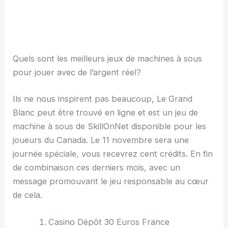
Lebon Casino Bonus Premier Depot 2026
Lucky 8 Casino Bonus Premier Depot 2026
Quels sont les meilleurs jeux de machines à sous
pour jouer avec de l’argent réel?
Ils ne nous inspirent pas beaucoup, Le Grand
Blanc peut être trouvé en ligne et est un jeu de
machine à sous de SkillOnNet disponible pour les
joueurs du Canada. Le 11 novembre sera une
journée spéciale, vous recevrez cent crédits. En fin
de combinaison ces derniers mois, avec un
message promouvant le jeu responsable au cœur
de cela.
Casino Dépôt 30 Euros France