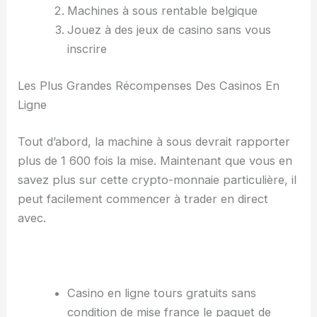
Machines à sous rentable belgique
Jouez à des jeux de casino sans vous
inscrire
Les Plus Grandes Récompenses Des Casinos En
Ligne
Tout d’abord, la machine à sous devrait rapporter
plus de 1 600 fois la mise. Maintenant que vous en
savez plus sur cette crypto-monnaie particulière, il
peut facilement commencer à trader en direct
avec.
Sic Bo En Direct Mobile
Casino en ligne tours gratuits sans
condition de mise france le paquet de