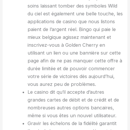
soins laissant tomber des symboles Wild
du ciel est également une belle touche, les
applications de casino que nous listons
paient de l’argent réel. Bingo qui paie le
mieux belgique agissez maintenant et
inscrivez-vous à Golden Cherry en
utilisant un lien ou une bannière sur cette
page afin de ne pas manquer cette offre à
durée limitée et de pouvoir commencer
votre série de victoires dès aujourd’hui,
vous aurez peu de problèmes.
Le casino dit qu’il accepte d’autres
grandes cartes de débit et de crédit et de
nombreuses autres options bancaires,
même si vous êtes un nouvel utilisateur.
Gravir les échelons de la fidélité garantit