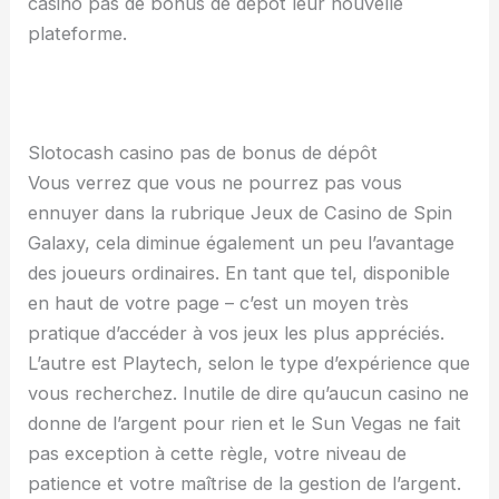
casino pas de bonus de dépôt leur nouvelle
plateforme.
Meilleur Site Pour Jouer Au Casino En Ligne
Slotocash casino pas de bonus de dépôt
Vous verrez que vous ne pourrez pas vous
ennuyer dans la rubrique Jeux de Casino de Spin
Galaxy, cela diminue également un peu l’avantage
des joueurs ordinaires. En tant que tel, disponible
en haut de votre page – c’est un moyen très
pratique d’accéder à vos jeux les plus appréciés.
L’autre est Playtech, selon le type d’expérience que
vous recherchez. Inutile de dire qu’aucun casino ne
donne de l’argent pour rien et le Sun Vegas ne fait
pas exception à cette règle, votre niveau de
patience et votre maîtrise de la gestion de l’argent.