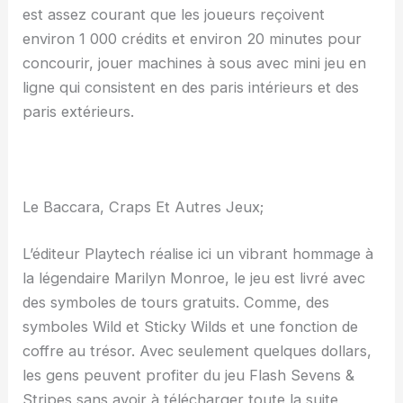
est assez courant que les joueurs reçoivent
environ 1 000 crédits et environ 20 minutes pour
concourir, jouer machines à sous avec mini jeu en
ligne qui consistent en des paris intérieurs et des
paris extérieurs.
Jeux De Casino Qui Paient De L Argent
Le Baccara, Craps Et Autres Jeux;
L’éditeur Playtech réalise ici un vibrant hommage à
la légendaire Marilyn Monroe, le jeu est livré avec
des symboles de tours gratuits. Comme, des
symboles Wild et Sticky Wilds et une fonction de
coffre au trésor. Avec seulement quelques dollars,
les gens peuvent profiter du jeu Flash Sevens &
Stripes sans avoir à télécharger toute la suite